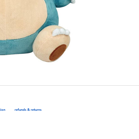
tion
refunds & returns