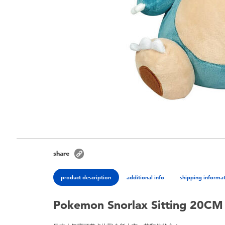
share
product description
additional info
shipping informa
Pokemon Snorlax Sitting 20CM