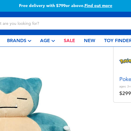
Free delivery with $799or above.
Find out more
BRANDS
AGE
SALE
NEW
TOY FINDE
Poke
ages:
3+
$299