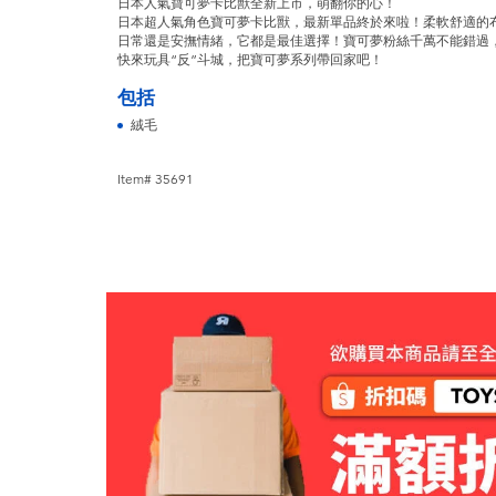
日本人氣寶可夢卡比獸全新上市，萌翻你的心！
日本超人氣角色寶可夢卡比獸，最新單品終於來啦！柔軟舒適的
日常還是安撫情緒，它都是最佳選擇！寶可夢粉絲千萬不能錯過
快來玩具“反”斗城，把寶可夢系列帶回家吧！
包括
絨毛
Item# 35691