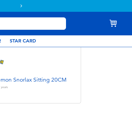
Buy online & collect in store with Click 
R
STAR CARD
mon Snorlax Sitting 20CM
years