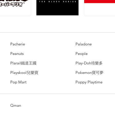
Pacherie
Paladone
Peanuts
People
Plarail鐵道王國
Play-Doh培樂多
Playskool兒樂寶
Pokemon寶可夢
Pop Mart
Poppy Playtime
Qman