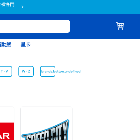
全省各門
蝦皮結帳輸入折扣碼TOYSR2026享
新動態
星卡
T - V
W - Z
brands.button.undefined