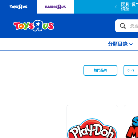
玩具"反
請至
分類目錄
熱門品牌
0 - 9