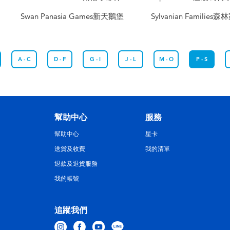
Swan Panasia Games新天鵝堡
Sylvanian Families
A - C
D - F
G - I
J - L
M - O
P - S
幫助中心
服務
幫助中心
星卡
送貨及收費
我的清單
退款及退貨服務
我的帳號
追蹤我們