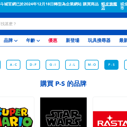
"斗城官網已於2024年12月18日轉型為企業網站 購買商品
蝦皮旗艦
或
店
市
品牌
年齡
優惠
新登場
玩具搜尋器
最
A - C
D - F
G - I
J - L
M - O
P - S
購買 P-S 的品牌