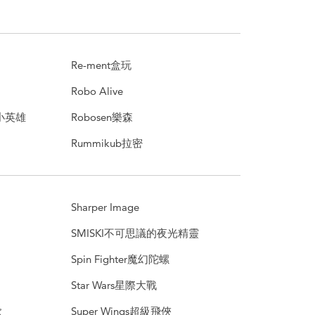
Re-ment盒玩
Robo Alive
援小英雄
Robosen樂森
Rummikub拉密
Sharper Image
SMISKI不可思議的夜光精靈
Spin Fighter魔幻陀螺
Star Wars星際大戰
歐
Super Wings超級飛俠