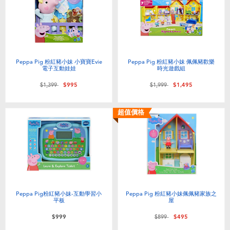
電子玩具
LEGO樂高
遊戲及拼圖系列
Barbie芭比
益智學習玩具
Disney Frozen迪士尼冰雪奇緣
Peppa Pig 粉紅豬小妹 小寶寶Evie
Peppa Pig 粉紅豬小妹 佩佩豬歡樂
電子互動娃娃
時光遊戲組
價格從
至
價格從
至
$1,399
$995
$1,999
$1,495
戶外及運動用品
Marvel漫威
超值價格
派對用品
NERF熱火
角色扮演及造型系列
Play-Doh培樂多
毛毛公仔玩具
Peppa Pig粉紅豬小妹-互動學習小
Peppa Pig 粉紅豬小妹佩佩豬家族之
平板
屋
夏日
價格從
至
$999
$899
$495