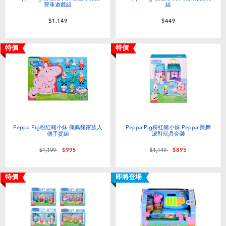
營車遊戲組
組
$1,149
$449
特價
特價
Peppa Pig粉紅豬小妹 佩佩豬家族人
Peppa Pig粉紅豬小妹 Peppa 跳舞
偶手提組
派對玩具套裝
價格從
至
價格從
至
$1,199
$995
$1,149
$895
特價
即將登場