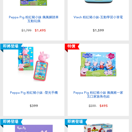
Peppa Pig 粉紅豬小妹 佩佩腳踏車
Vtech 粉紅豬小妹-互動學習小筆電
互動玩偶
價格從
至
$1,799
$1,495
$1,599
即將登場
特價
Peppa Pig 粉紅豬小妹 -聲光手機
Peppa Pig 粉紅豬小妹 佩佩豬一家
五口家族角色組
價格從
至
$399
$599
$495
即將登場
即將登場