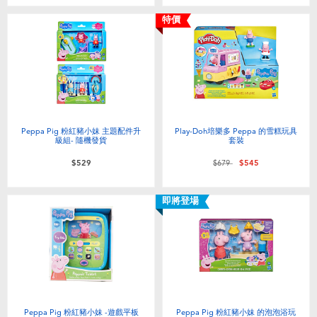
嬰兒及學前玩具
特價
電池
任天堂 Switch
盲盒
Peppa Pig 粉紅豬小妹 主題配件升
Play-Doh培樂多 Peppa 的雪糕玩具
級組- 隨機發貨
套裝
價格從
至
$529
$679
$545
角色收藏
即將登場
生活雜貨
Peppa Pig 粉紅豬小妹 -遊戲平板
Peppa Pig 粉紅豬小妹 的泡泡浴玩