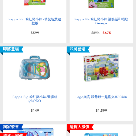
Peppa Pig 粉紅豬小妹 -幼兒智慧遊
Peppa Pig粉紅豬小妹 講笑話和唱歌
戲板
George
價格從
至
$599
$899
$675
即將登場
即將登場
Peppa Pig 粉紅豬小妹-醫護組
Lego樂高 跟爺爺一起搭火車10466
(小)PDQ
$149
$1,599
獨家發售
清貨大減價
清貨大減價