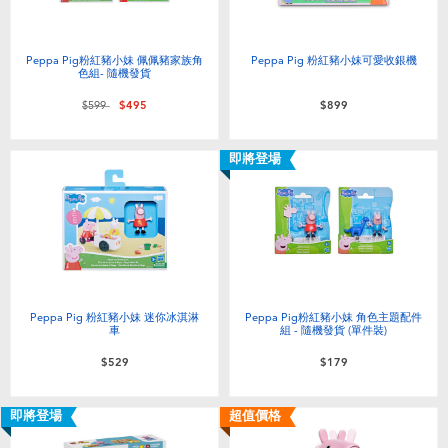
Peppa Pig粉紅豬小妹 佩佩豬家族角
Peppa Pig 粉紅豬小妹可愛收銀機
色組- 隨機發貨
價格從
至
$599
$495
$899
即將登場
Peppa Pig 粉紅豬小妹 迷你冰淇淋
Peppa Pig粉紅豬小妹 角色主題配件
車
組 - 隨機發貨 (單件裝)
$529
$179
即將登場
超值價格