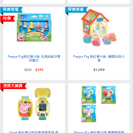
即將登場
即將登場
特價
Peppa Pig粉紅豬小妹 兄弟姐妹沙灘
Peppa Pig 粉紅豬小妹 -觸覺玩具小
同樂日
屋
價格從
至
$529
$395
$1,099
清貨大減價
Vtech 粉紅豬小妹兒童遊戲手錶-藍
Peppa Pig 粉紅豬小妹 佩佩豬的跳