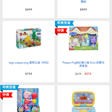
樂組
$499
$899
即將登場
特價
lego peppa pig 露營之旅 10452
Peppa Pig粉紅豬小妹 Evie 的嬰兒
房套裝
價格從
至
$759
$679
$575
即將登場
特價