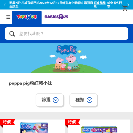
玩具"反"斗城官網已於2024年12月18日轉型為企業網站 購買商
蝦皮旗艦
或全省各門
品請至
店
市
返回
返回
分類目錄
品牌
查看所有
人氣英雄,角色扮演,射擊玩具
Toy Story玩具總動員
腳踏車,滑板車,騎乘車
Super Mario超級瑪利歐
拼砌組合及樂高LEGO
52TOYS
peppa pig粉紅豬小妹
玩具車,貨車,火車及遙控系列
Fuggler
篩選
種類
手工藝,文具,蠟筆,泥膠,畫板
Miniso名創優品
娃娃, 芭比,收藏公仔
playpop
特價
特價