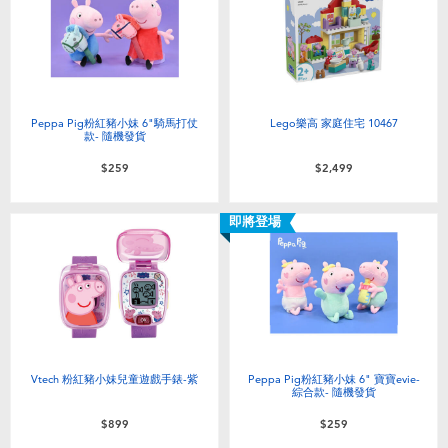
Peppa Pig粉紅豬小妹 6"騎馬打仗
Lego樂高 家庭住宅 10467
款- 隨機發貨
$259
$2,499
即將登場
Vtech 粉紅豬小妹兒童遊戲手錶-紫
Peppa Pig粉紅豬小妹 6" 寶寶evie-
綜合款- 隨機發貨
$899
$259