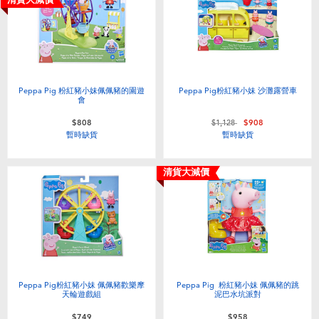
Peppa Pig 粉紅豬小妹佩佩豬的園遊
Peppa Pig粉紅豬小妹 沙灘露營車
會
價格從
至
$808
$1,128
$908
暫時缺貨
暫時缺貨
清貨大減價
Peppa Pig粉紅豬小妹 佩佩豬歡樂摩
Peppa Pig 粉紅豬小妹 佩佩豬的跳
天輪遊戲組
泥巴水坑派對
$749
$958