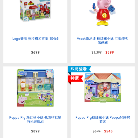
Lego樂高 拖拉機和市集 10468
Vtech偉易達 粉紅豬小妹-互動學習
佩佩豬
價格從
至
$699
$1,399
$899
即將登場
特價
Peppa Pig 粉紅豬小妹 佩佩豬歡樂
Peppa Pig粉紅豬小妹 Peppa的睡房
時光遊戲組
套裝
價格從
至
$899
$679
$545