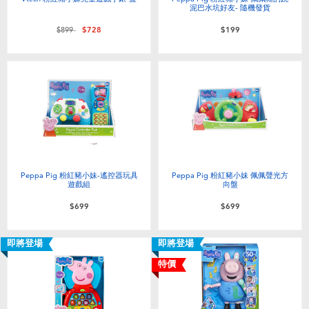
泥巴水坑好友- 隨機發貨
價格從
至
$899
$728
$199
Peppa Pig 粉紅豬小妹-遙控器玩具
Peppa Pig 粉紅豬小妹 佩佩聲光方
遊戲組
向盤
$699
$699
即將登場
即將登場
特價