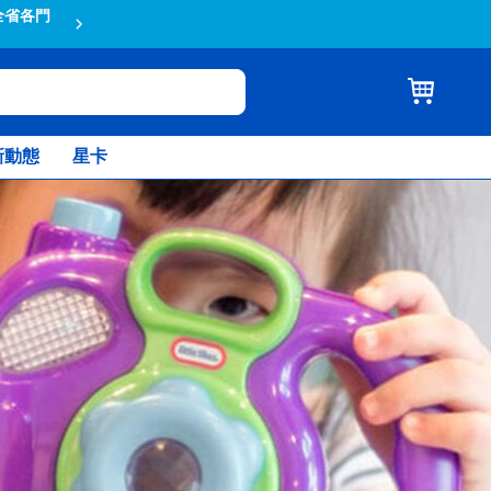
全省各門
蝦皮結帳輸入折扣碼TOYSR2026享
新動態
星卡