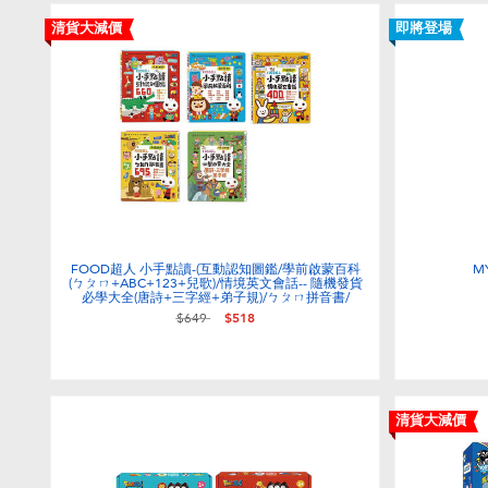
清貨大減價
即將登場
FOOD超人 小手點讀-(互動認知圖鑑/學前啟蒙百科
M
(ㄅㄆㄇ+ABC+123+兒歌)/情境英文會話-- 隨機發貨
必學大全(唐詩+三字經+弟子規)/ㄅㄆㄇ拼音書/
價格從
至
$649
$518
清貨大減價