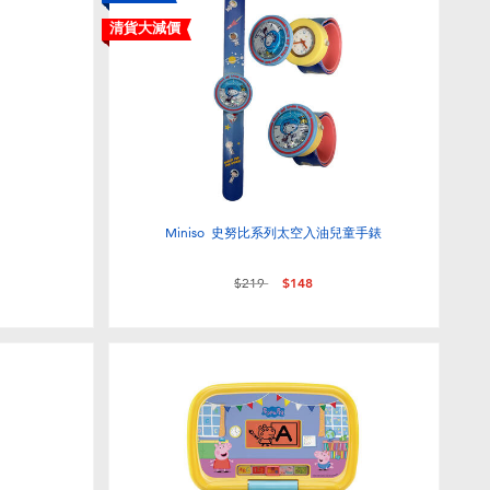
清貨大減價
Miniso 史努比系列太空入油兒童手錶
價格從
至
$219
$148