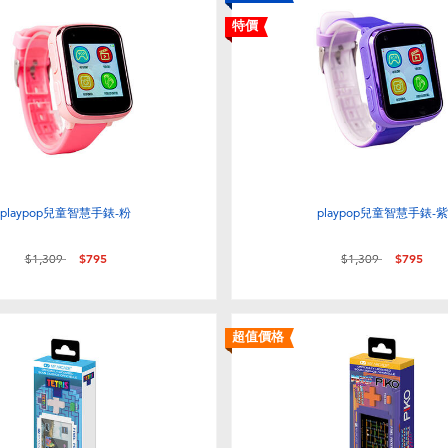
特價
playpop兒童智慧手錶-粉
playpop兒童智慧手錶-紫
價格從
至
價格從
至
$1,309
$795
$1,309
$795
超值價格