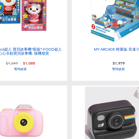
 Food超人 寶貝故事機*新版*-FOOD超人
MY ARCADE 輕量版-音速
)/心心水餃寶貝故事機- 隨機發貨
價格從
至
$1,349
$1,088
$1,979
暫時缺貨
暫時缺貨