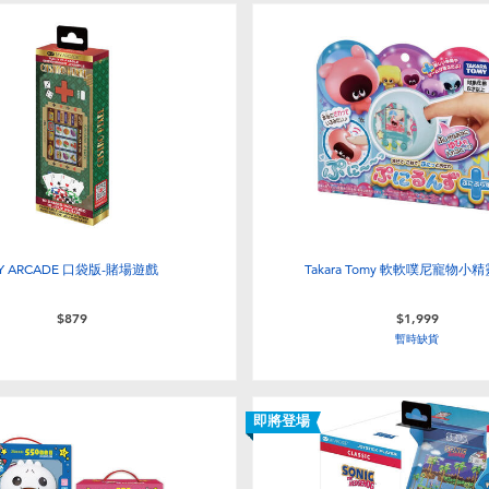
Y ARCADE 口袋版-賭場遊戲
Takara Tomy 軟軟噗尼寵物小精
$879
$1,999
暫時缺貨
即將登場