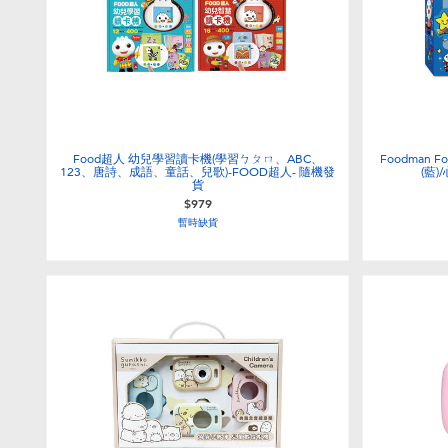
Food超人 幼兒學習讀卡機(學習ㄅㄆㄇ、ABC、
Foodman
123、唐詩、成語、童話、兒歌)-FOOD超人- 隨機發
(藍
貨
$979
暫時缺貨