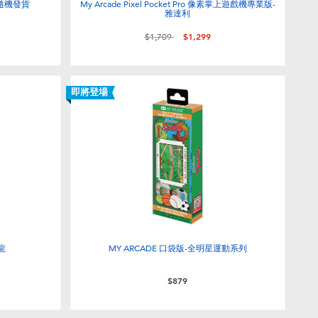
- 隨機發貨
My Arcade Pixel Pocket Pro 像素掌上遊戲機專業版-
雅達利
價格從
至
$1,709
$1,299
即將登場
龍
MY ARCADE 口袋版-全明星運動系列
$879