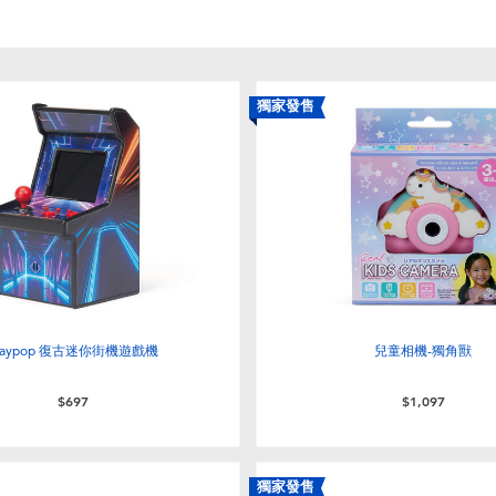
獨家發售
laypop 復古迷你街機遊戲機
兒童相機-獨角獸
$697
$1,097
獨家發售