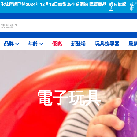
"斗城官網已於2024年12月18日轉型為企業網站 購買商品
蝦皮旗艦
或
店
市
品牌
年齡
優惠
新登場
玩具搜尋器
最
電子玩具