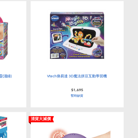
靈(淺綠)
Vtech偉易達 3D魔法拼豆互動學習機
$1,695
暫時缺貨
清貨大減價