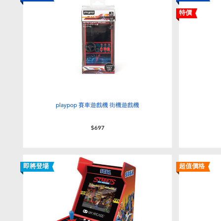
特價
playpop 賽車遊戲機 街機遊戲機
$697
即將登場
超值價格