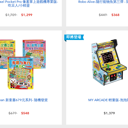
 Pixel Pocket Pro 像素掌上遊戲機專業版-
Robo Alive-隨行寵物魚第三彈 
吃豆人/小精靈
價格從
至
價格從
至
$1,709
$1,299
$449
$368
即將登場
dman 新童書679元系列- 隨機發貨
MY ARCADE 輕量版-泡泡
價格從
至
$679
$548
$1,379