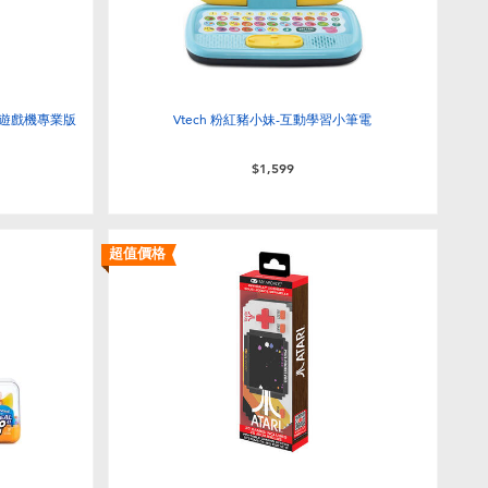
像素掌上遊戲機專業版
Vtech 粉紅豬小妹-互動學習小筆電
$1,599
超值價格