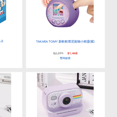
小子
TAKARA TOMY 新軟軟噗尼寵物小精靈(紫)
價格從
至
$2,399
$1,448
暫時缺貨