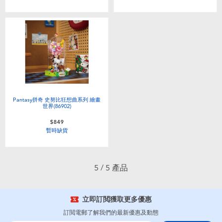
嬰兒及學前玩具
電池
任天堂 Switch
盲盒
Pantasy拼奇 史努比狂想曲系列 繪畫
世界(86902)
角色收藏
$849
暫時缺貨
生活雜貨
5 / 5 產品
立即訂閲獲取更多優惠
訂閲電郵了解我們的最新優惠及動態