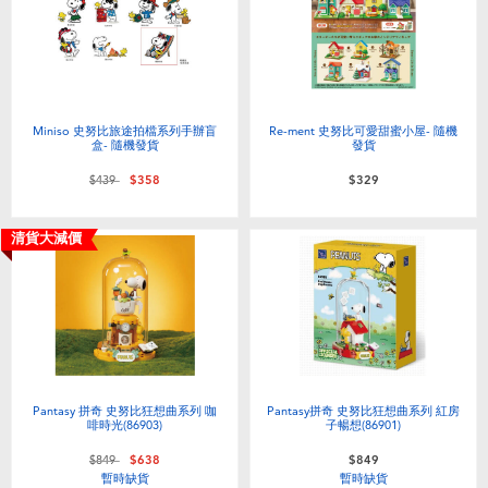
電子玩具
LEGO樂高
遊戲及拼圖系列
Barbie芭比
益智學習玩具
Disney Frozen迪士尼冰雪奇緣
Miniso 史努比旅途拍檔系列手辦盲
Re-ment 史努比可愛甜蜜小屋- 隨機
盒- 隨機發貨
發貨
價格從
至
$439
$358
$329
戶外及運動用品
Marvel漫威
清貨大減價
派對用品
NERF熱火
角色扮演及造型系列
Play-Doh培樂多
毛毛公仔玩具
Pantasy 拼奇 史努比狂想曲系列 咖
Pantasy拼奇 史努比狂想曲系列 紅房
啡時光(86903)
子暢想(86901)
夏日
價格從
至
$849
$638
$849
暫時缺貨
暫時缺貨