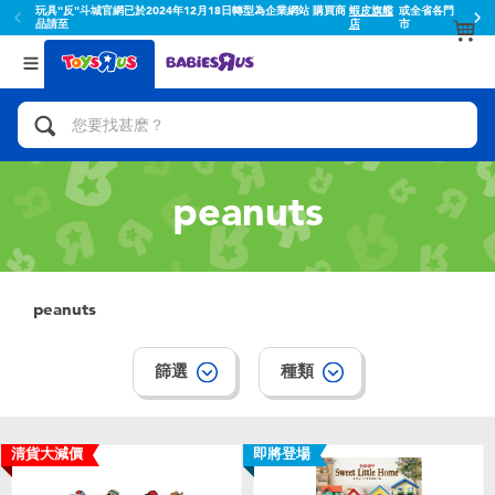
玩具"反"斗城官網已於2024年12月18日轉型為企業網站 購買商
蝦皮旗艦
或全省各門
品請至
店
市
返回
返回
分類目錄
品牌
查看所有
人氣英雄,角色扮演,射擊玩具
Toy Story玩具總動員
腳踏車,滑板車,騎乘車
Super Mario超級瑪利歐
peanuts
拼砌組合及樂高LEGO
52TOYS
peanuts
玩具車,貨車,火車及遙控系列
Fuggler
篩選
種類
手工藝,文具,蠟筆,泥膠,畫板
Miniso名創優品
娃娃, 芭比,收藏公仔
playpop
清貨大減價
即將登場