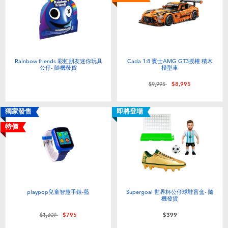
電子玩具
LEGO樂高
遊戲及拼圖系列
Barbie芭比
益智學習玩具
Disney Frozen迪士尼冰雪奇緣
Rainbow friends 彩虹朋友迷你玩具
Cada 1:8 賓士AMG GT3授權 積木
公仔- 隨機發貨
模型車
價格從
至
$9,995
$8,995
戶外及運動用品
Marvel漫威
獨家發售
即將登場
派對用品
NERF熱火
特價
角色扮演及造型系列
Play-Doh培樂多
毛毛公仔玩具
playpop兒童智慧手錶-藍
Supergoal 世界杯公仔球鞋盲盒- 隨
機發貨
夏日
價格從
至
$1,309
$795
$399