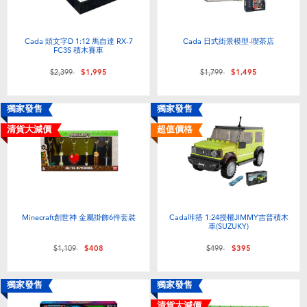
Cada 頭文字D 1:12 馬自達 RX-7
Cada 日式街景模型-喫茶店
FC3S 積木賽車
價格從
至
價格從
至
$2,399
$1,995
$1,799
$1,495
獨家發售
獨家發售
清貨大減價
超值價格
Minecraft創世神 金屬掛飾6件套裝
Cada咔搭 1:24授權JIMMY吉普積木
車(SUZUKY)
價格從
至
價格從
至
$1,109
$408
$499
$395
獨家發售
獨家發售
清貨大減價