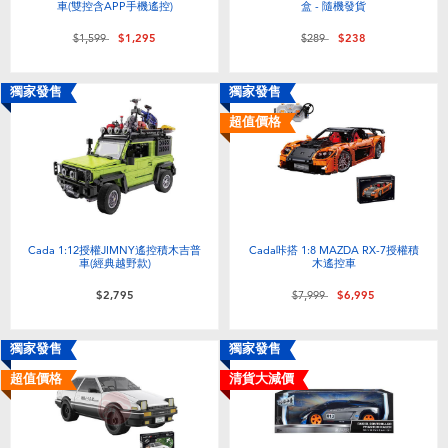
車(雙控含APP手機遙控)
盒 - 隨機發貨
價格從
至
價格從
至
$1,599
$1,295
$289
$238
獨家發售
獨家發售
超值價格
Cada 1:12授權JIMNY遙控積木吉普
Cada咔搭 1:8 MAZDA RX-7授權積
車(經典越野款)
木遙控車
價格從
至
$2,795
$7,999
$6,995
獨家發售
獨家發售
超值價格
清貨大減價