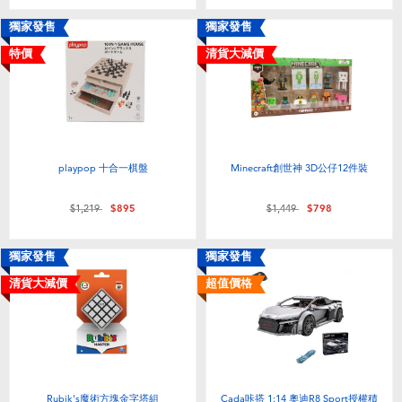
獨家發售
獨家發售
特價
清貨大減價
playpop 十合一棋盤
Minecraft創世神 3D公仔12件裝
價格從
至
價格從
至
$1,219
$895
$1,449
$798
獨家發售
獨家發售
清貨大減價
超值價格
Rubik's魔術方塊金字塔組
Cada咔搭 1:14 奧迪R8 Sport授權積