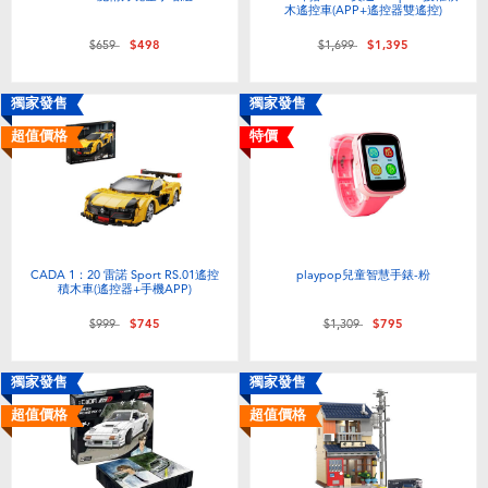
木遙控車(APP+遙控器雙遙控)
價格從
至
價格從
至
$659
$498
$1,699
$1,395
獨家發售
獨家發售
超值價格
特價
CADA 1：20 雷諾 Sport RS.01遙控
playpop兒童智慧手錶-粉
積木車(遙控器+手機APP)
價格從
至
價格從
至
$999
$745
$1,309
$795
獨家發售
獨家發售
超值價格
超值價格