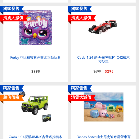
嬰兒及學前玩具
獨家發售
獨家發售
清貨大減價
清貨大減價
電池
任天堂 Switch
盲盒
Furby 菲比精靈紫色菲比互動玩具
Cada 1:24 愛快·羅密歐F1 C42積木
模型車
價格從
至
$998
$699
$298
角色收藏
獨家發售
獨家發售
生活雜貨
超值價格
清貨大減價
Cada 1:14授權JIMNY吉普遙控積木
Disney Stitch迪士尼史迪奇露營車盲