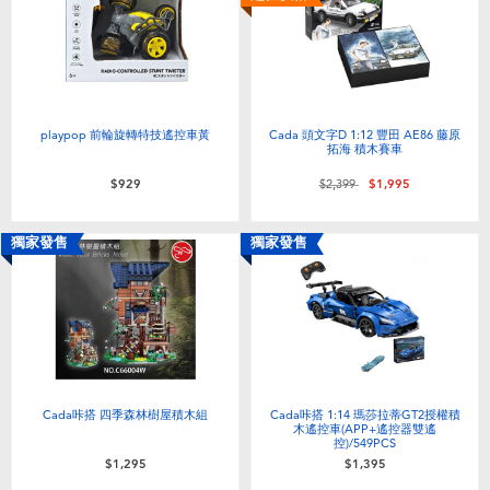
playpop 前輪旋轉特技遙控車黃
Cada 頭文字D 1:12 豐田 AE86 藤原
拓海 積木賽車
價格從
至
$929
$2,399
$1,995
獨家發售
獨家發售
Cada咔搭 四季森林樹屋積木組
Cada咔搭 1:14 瑪莎拉蒂GT2授權積
木遙控車(APP+遙控器雙遙
控)/549PCS
$1,295
$1,395