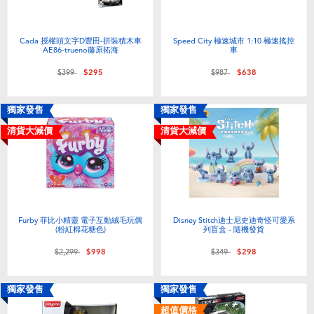
Cada 授權頭文字D豐田-拼裝積木車
Speed City 極速城市 1:10 極速搖控
AE86-trueno藤原拓海
車
價格從
至
價格從
至
$399
$295
$987
$638
獨家發售
獨家發售
清貨大減價
清貨大減價
Furby 菲比小精靈 電子互動絨毛玩偶
Disney Stitch迪士尼史迪奇怪可愛系
(粉紅棉花糖色)
列盲盒 - 隨機發貨
價格從
至
價格從
至
$2,299
$998
$349
$298
獨家發售
獨家發售
超值價格