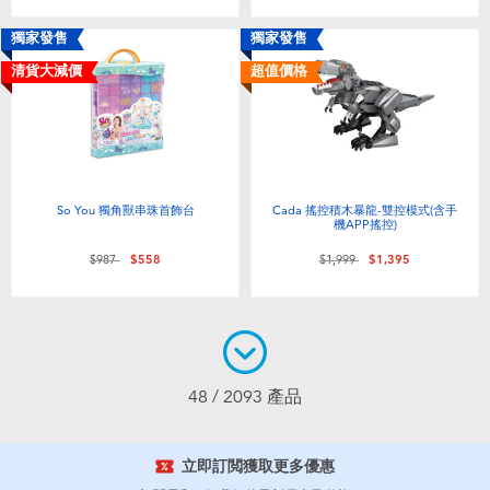
獨家發售
獨家發售
清貨大減價
超值價格
So You 獨角獸串珠首飾台
Cada 搖控積木暴龍-雙控模式(含手
機APP搖控)
價格從
至
價格從
至
$987
$558
$1,999
$1,395
48 / 2093 產品
立即訂閲獲取更多優惠