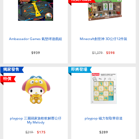
Ambassador Games 氣墊球遊戲組
Minecraft創世神 3D公仔12件裝
價格從
至
$939
$1,379
$598
獨家發售
即將登場
特價
playpop 三麗鷗家族軟軟解壓公仔
playpop 磁力智取華容道
My Melody
價格從
至
$219
$175
$289