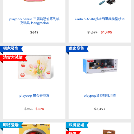
playpop Sanrio 三麗鷗恐龍系列填
Cada SUZUKI授權刃重機模型積木
充玩具-Hangyodon
價格從
至
$649
$1,699
$1,495
獨家發售
獨家發售
清貨大減價
playpop 鬱金香花束
playpop遙控對戰坦克
價格從
至
$797
$398
$2,497
即將登場
即將登場
特價