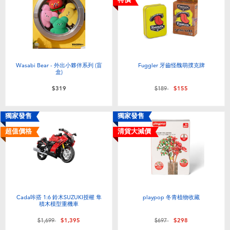
Wasabi Bear - 外出小夥伴系列 (盲
Fuggler 牙齒怪醜萌撲克牌
盒)
價格從
至
$319
$189
$155
獨家發售
獨家發售
超值價格
清貨大減價
Cada咔搭 1:6 鈴木SUZUKI授權 隼
playpop 冬青植物收藏
積木模型重機車
價格從
至
價格從
至
$1,699
$1,395
$697
$298