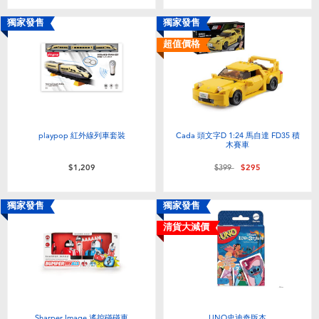
獨家發售
獨家發售
超值價格
playpop 紅外線列車套裝
Cada 頭文字D 1:24 馬自達 FD35 積
木賽車
價格從
至
$1,209
$399
$295
獨家發售
獨家發售
清貨大減價
Sharper Image 遙控碰碰車
UNO史迪奇版本