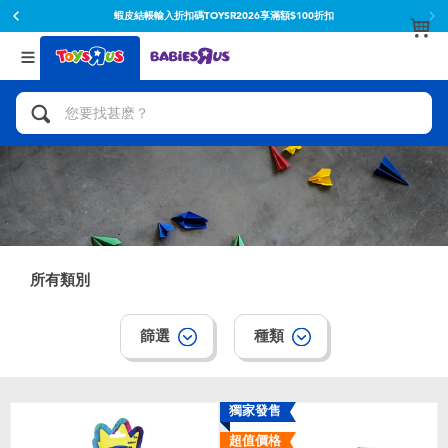
已於2024年12月18日轉型為企業網站 購買商
蝦皮旗艦
或全省各門
蝦
店
市
返回
返回
分類目錄
品牌
查看所有
人氣英雄,角色扮演,射擊玩具
Toy Story玩具總動員
腳踏車,滑板車,騎乘車
Super Mario超級瑪利歐
拼砌組合及樂高LEGO
52TOYS
所有類別
玩具車,貨車,火車及遙控系列
Fuggler
篩選
種類
手工藝,文具,蠟筆,泥膠,畫板
Miniso名創優品
娃娃, 芭比,收藏公仔
playpop
獨家發售
超值價格