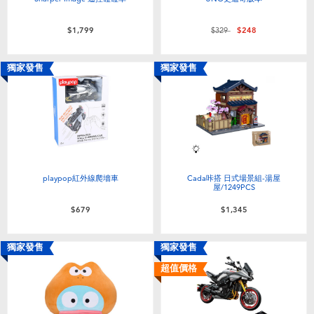
價格從
至
$1,799
$329
$248
獨家發售
獨家發售
playpop紅外線爬墻車
Cada咔搭 日式場景組-湯屋
屋/1249PCS
$679
$1,345
獨家發售
獨家發售
超值價格