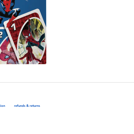
tion
refunds & returns