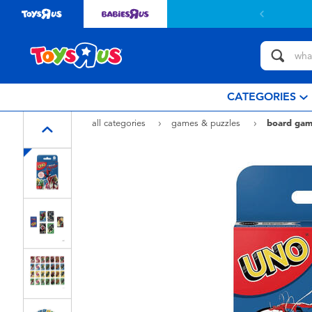
CATEGORIES
all categories
games & puzzles
board gam