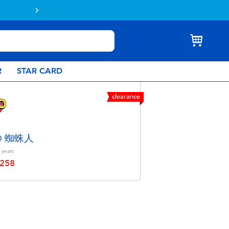
Buy online & collect in store with Click 
R
STAR CARD
clearance
O 蜘蛛人
years
258
educed from