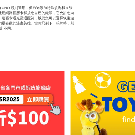
UNO 規則適用，但透過添加特殊規則和 4 張
使用網路投擲卡釋放您自己的織帶，它允許您向
！這張卡還充當通配符，以便您可以選擇恢復遊
們最喜歡的漫畫英雄。當你只剩下一張牌時，別
有所不同。