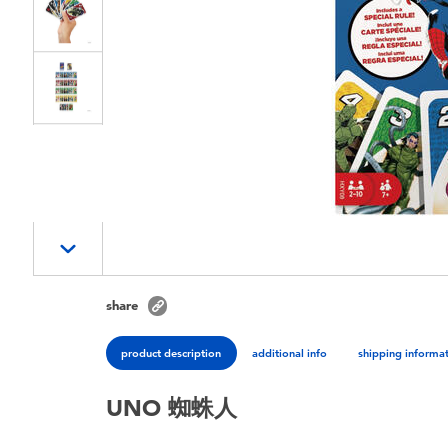
share
product description
additional info
shipping informa
UNO 蜘蛛人