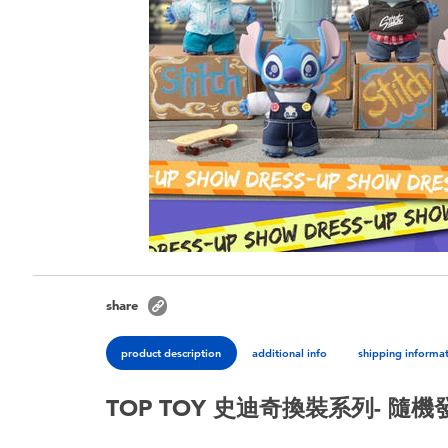
share
product description
additional info
shipping informa
TOP TOY 史迪奇換裝系列- 隨機