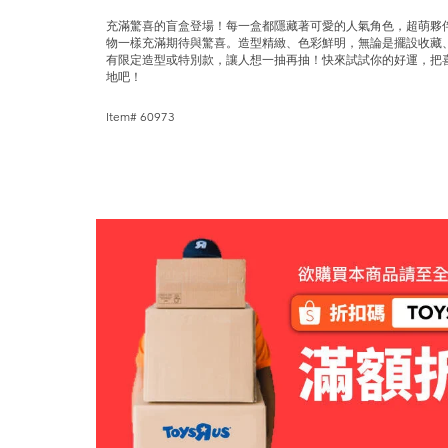
充滿驚喜的盲盒登場！每一盒都隱藏著可愛的人氣角色，超萌夥
物一樣充滿期待與驚喜。造型精緻、色彩鮮明，無論是擺設收藏
有限定造型或特別款，讓人想一抽再抽！快來試試你的好運，把
地吧！
Item# 60973