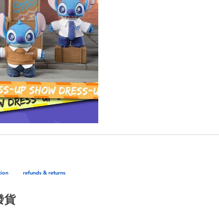
tion
refunds & returns
發貨