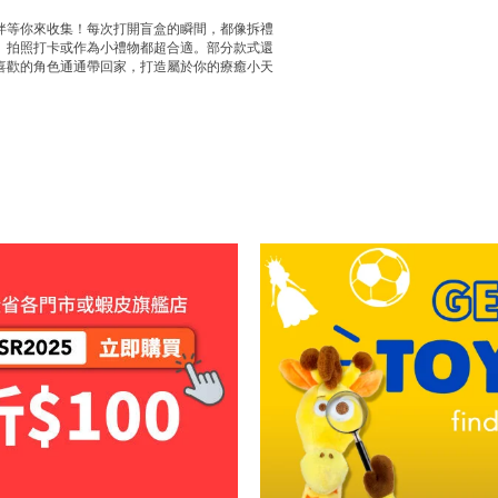
伴等你來收集！每次打開盲盒的瞬間，都像拆禮
、拍照打卡或作為小禮物都超合適。部分款式還
喜歡的角色通通帶回家，打造屬於你的療癒小天