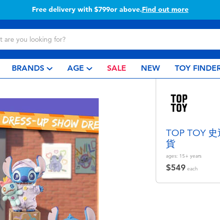
Free delivery with $799or above.
Find out more
BRANDS
AGE
SALE
NEW
TOY FINDE
TOP TOY
貨
ages:
15+
years
$549
each