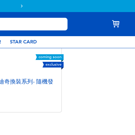
Buy online & collect in store with Click & C
R
STAR CARD
coming soon
exclusive
 史迪奇換裝系列- 隨機發