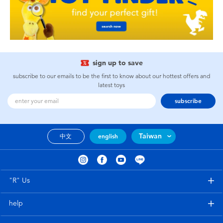
sign up to save
subscribe to our emails to be the first to know about our hottest offers and
latest toys
subscribe
Taiwan
中文
english
"R" Us
help