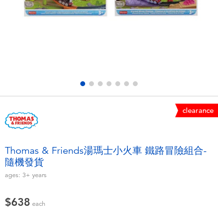
Electronics
LEGO
Games & Puzzles
Barbie
Learning Toys
Disney Frozen
Outdoor & Sports
Marvel
clearance
Party
NERF
Role Play & Costumes
Play-Doh
Thomas & Friends湯瑪士小火車 鐵路冒險組合-
隨機發貨
Soft Toys
ages:
3+
years
Summer
$638
each