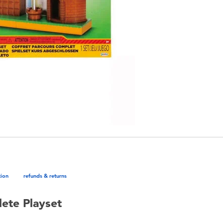
tion
refunds & returns
ete Playset