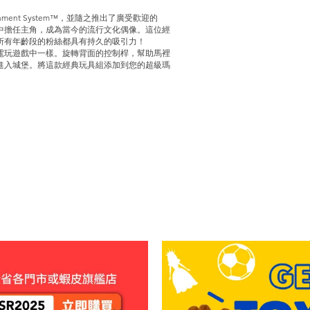
ainment System™，並隨之推出了廣受歡迎的
中擔任主角，成為當今的流行文化偶像。這位經
所有年齡段的粉絲都具有持久的吸引力！
電玩遊戲中一樣。旋轉背面的控制桿，幫助馬裡
進入城堡。將這款經典玩具組添加到您的超級瑪