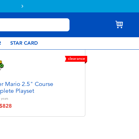
Buy online & collect in store with Click 
R
STAR CARD
clearance
r Mario 2.5" Course
lete Playset
years
$828
educed from
o