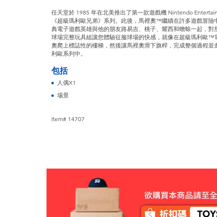
任天堂於 1985 年在北美推出了第一款遊戲機 Nintendo Entert
《超級瑪利歐兄弟》系列。此後，馬裡奧™繼續在許多遊戲冒險
典電子遊戲英雄與他的朋友路易吉、桃子、耀西和蟾蜍一起，對
球場完整玩具組讓您體驗征服球場的快感，就像在超級瑪利歐™
奧爬上標誌性的樓梯，然後讓馬裡奧滑下旗桿，完成整個過程並
利歐系列中。
包括
人偶X1
場景
Item# 14707