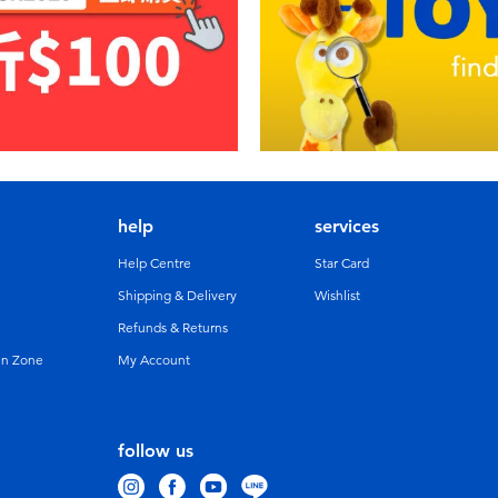
help
services
Help Centre
Star Card
Shipping & Delivery
Wishlist
Refunds & Returns
un Zone
My Account
follow us