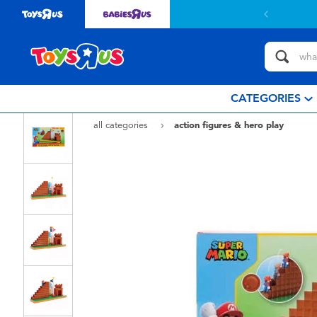
CATEGORIES
all categories
action figures & hero play