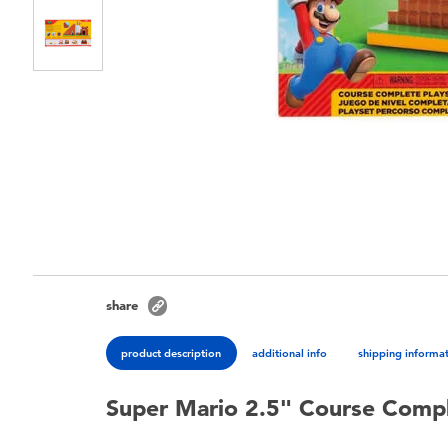
share
product description
additional info
shipping informa
Super Mario 2.5" Course Compl