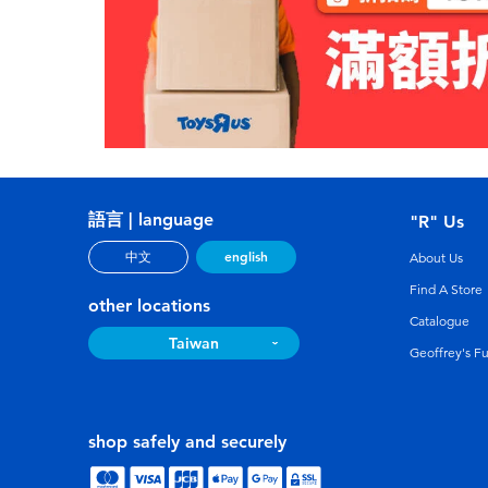
語言 | language
"R" Us
english
中文
About Us
Find A Store
other locations
Catalogue
Taiwan
Geoffrey's F
shop safely and securely