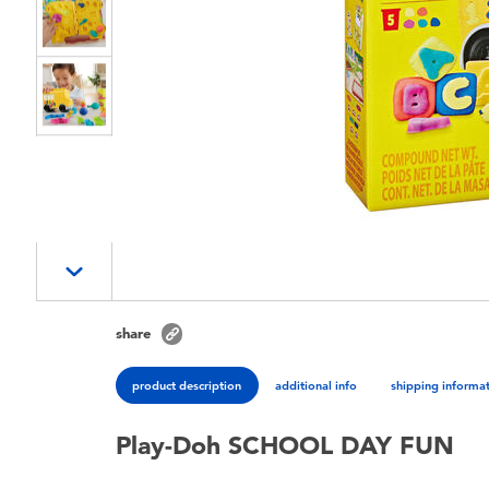
share
product description
additional info
shipping informa
Play-Doh SCHOOL DAY FUN