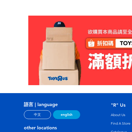
語言 | language
"R" Us
english
中文
About Us
Find A Store
other locations