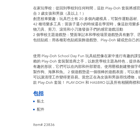
在家玩學校：從回到學校到任何時間，這款 Play-Doh 套裝
合 3 歲女孩和男孩（及以上！）
創意校車樂趣：玩具巴士有 20 多個內建模具，可製作運動器材
42 種培樂多工具：當孩子還小的時候還在學習時，像這款培樂
物刀具、剪刀、滾筒和小刀激發孩子們的感官遊戲活動
2 個學校主題遊戲墊：雙面筆記本和學校場景遊戲墊具有數字、
包括貼紙：用各種彩色貼紙裝飾遊戲墊、Play-Doh 罐或您自己
使用 Play-Doh School Day Fun 玩具組想像在家中進
賴的 Play-Doh 套裝製造商之手，以創意學校主題為特色，
有趣的形狀，它們可以在內部和外部塑造。使用壓模創建整個字母
製作狗、海豚和魚。 2 個遊戲墊是一個很棒的遊戲表面，可以
可以讓清理工作變得更容易。當您正在為女孩和男孩尋找禮物，
款 Play-Doh 套裝！ PLAY-DOH 和 HASBRO 以及所有相關商標和標
包括
黏土
配件
Item# 23836