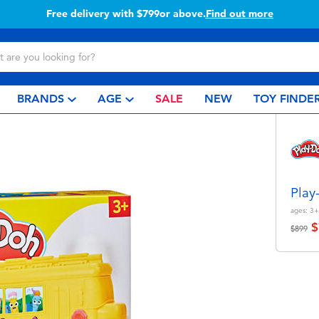
Free delivery with $799or above.
Find out more
BRANDS
AGE
SALE
NEW
TOY FINDE
Pla
ages:
3+
$
Price r
to
$899