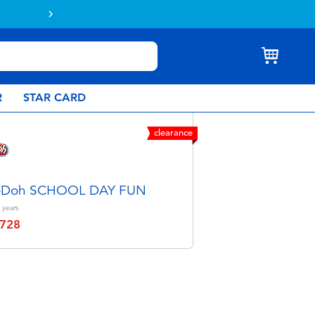
Buy online & collect in store with Click 
R
STAR CARD
clearance
y-Doh SCHOOL DAY FUN
years
728
educed from