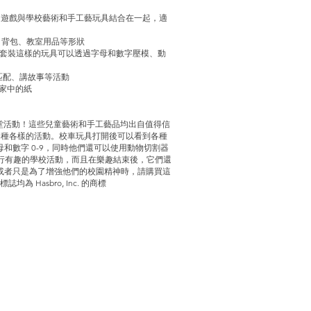
將感官遊戲與學校藝術和手工藝玩具結合在一起，適
、背包、教室用品等形狀
多套裝這樣的玩具可以透過字母和數字壓模、動
匹配、講故事等活動
的家中的紙
行有趣的課堂活動！這些兒童藝術和手工藝品均出自值得信
提供各種各樣的活動。校車玩具打開後可以看到各種
和數字 0-9，同時他們還可以使用動物切割器
進行有趣的學校活動，而且在樂趣結束後，它們還
或者只是為了增強他們的校園精神時，請購買這
誌均為 Hasbro, Inc. 的商標