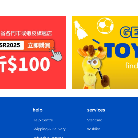
help
services
Help Centre
Star Card
Shipping & Delivery
Wishlist