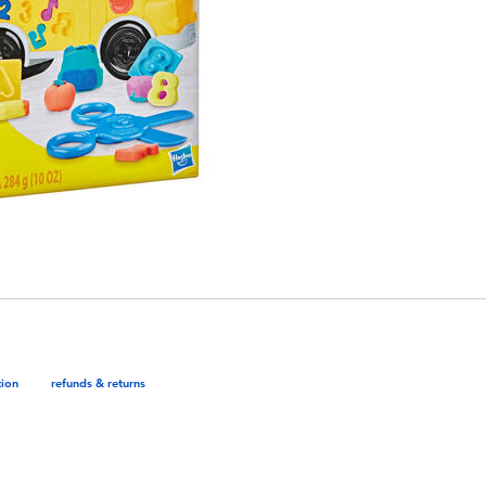
tion
refunds & returns