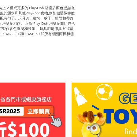
 2 種或更多的 Play-Doh 培樂多顏色,然後按
灑水和其他Play-Doh食物,例如假裝椒鹽脆
組配有勺子、玩具刀、撒勺、盤子、錐體和帶蓋
培樂多創作。 這款 Play-Doh 培樂多套組包括
個雙色罐,可製作多色漩渦和裝飾。 玩具廚房用具,如這款
PLAY-DOH 和 HASBRO 和所有相關商標和標