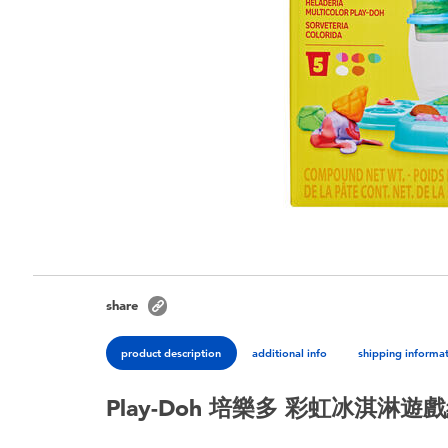
share
product description
additional info
shipping informa
Play-Doh 培樂多 彩虹冰淇淋遊