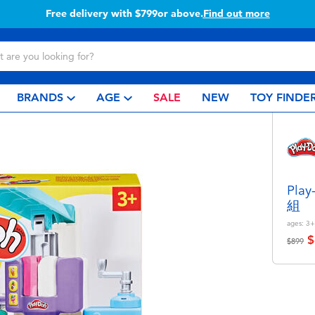
Free delivery with $799or above.
Find out more
BRANDS
AGE
SALE
NEW
TOY FINDE
Pl
組
ages:
3+
$
Price r
to
$899