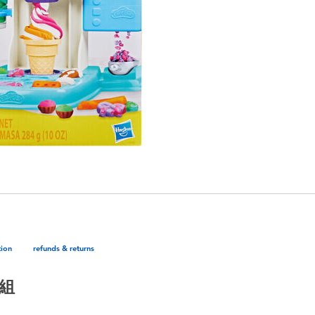
tion
refunds & returns
戲組