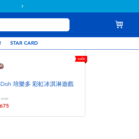
Buy online & collect in store with Click 
R
STAR CARD
sale
ay-Doh 培樂多 彩虹冰淇淋遊戲
years
675
educed from