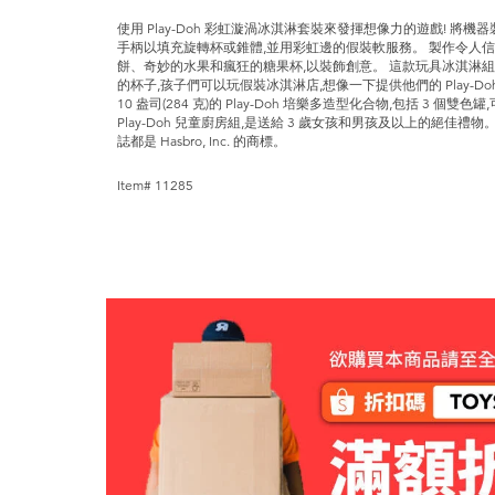
使用 Play-Doh 彩虹漩渦冰淇淋套裝來發揮想像力的遊戲! 將機器裝上
手柄以填充旋轉杯或錐體,並用彩虹邊的假裝軟服務。 製作令人信服的
餅、奇妙的水果和瘋狂的糖果杯,以裝飾創意。 這款玩具冰淇淋
的杯子,孩子們可以玩假裝冰淇淋店,想像一下提供他們的 Play-Doh 
10 盎司(284 克)的 Play-Doh 培樂多造型化合物,包括 3 
Play-Doh 兒童廚房組,是送給 3 歲女孩和男孩及以上的絕佳禮物。 
誌都是 Hasbro, Inc. 的商標。
Item# 11285