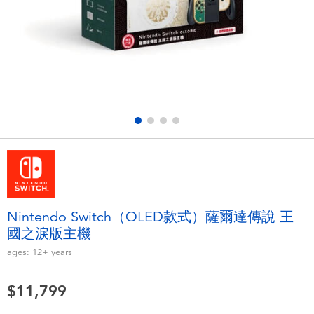
Electronics
LEGO
Games & Puzzles
Barbie
Learning Toys
Disney Frozen
Outdoor & Sports
Marvel
Party
NERF
Role Play & Costumes
Play-Doh
Nintendo Switch（OLED款式）薩爾達傳說 王
國之淚版主機
Soft Toys
ages:
12+
years
Summer
$11,799