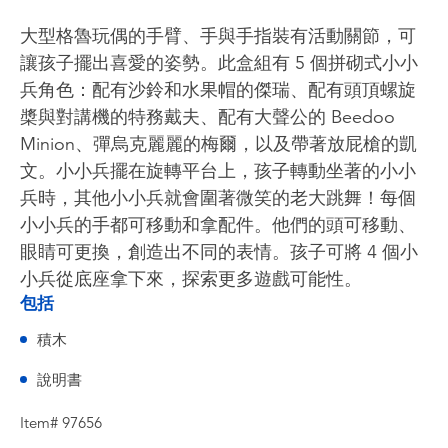
大型格魯玩偶的手臂、手與手指裝有活動關節，可
讓孩子擺出喜愛的姿勢。此盒組有 5 個拼砌式小小
兵角色：配有沙鈴和水果帽的傑瑞、配有頭頂螺旋
槳與對講機的特務戴夫、配有大聲公的 Beedoo
Minion、彈烏克麗麗的梅爾，以及帶著放屁槍的凱
文。小小兵擺在旋轉平台上，孩子轉動坐著的小小
兵時，其他小小兵就會圍著微笑的老大跳舞！每個
小小兵的手都可移動和拿配件。他們的頭可移動、
眼睛可更換，創造出不同的表情。孩子可將 4 個小
小兵從底座拿下來，探索更多遊戲可能性。
包括
積木
說明書
Item# 97656