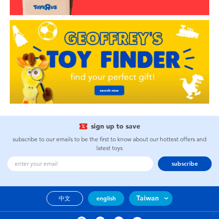
sign up to save
subscribe to our emails to be the first to know about our hottest offers and
latest toys
subscribe
Taiwan
中文
english