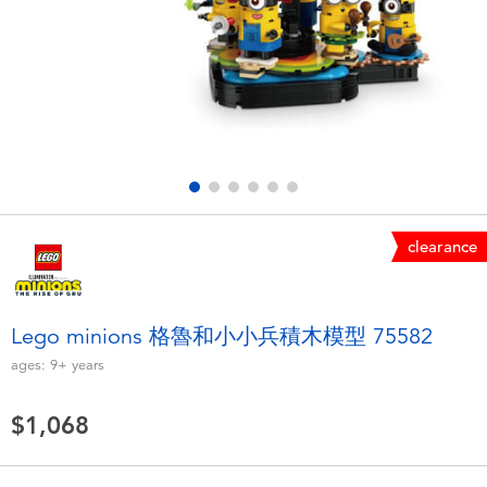
Electronics
LEGO
Games & Puzzles
Barbie
Learning Toys
Disney Frozen
Outdoor & Sports
Marvel
clearance
Party
NERF
Role Play & Costumes
Play-Doh
Lego minions 格魯和小小兵積木模型 75582
ages:
9+
years
Soft Toys
$1,068
Summer