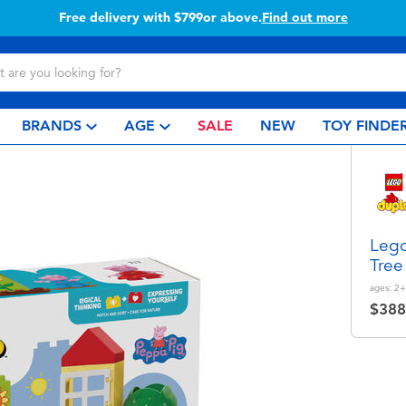
Free delivery with $799or above.
Find out more
BRANDS
AGE
SALE
NEW
TOY FINDE
Leg
Tree
ages:
2+
$388