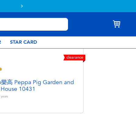
Buy online & collect in store with Click 
R
STAR CARD
clearance
o樂高 Peppa Pig Garden and
 House 10431
years