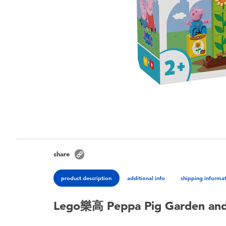
share
product description
additional info
shipping informa
Lego樂高 Peppa Pig Garden and