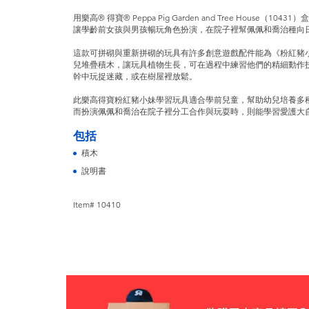
用樂高® 得寶® Peppa Pig Garden and Tree House（
讓學齡前女孩與男孩暢玩角色扮演，在院子裡幫佩佩和喬治種向
這款可拼砌與重新拼砌的玩具有許多創意遊戲配件能為《粉紅豬
兒堆疊積木，讓玩具植物生長，可在過程中練習他們的精細動作技
幹中玩捉迷藏，或在樹屋裡放鬆。
此樂高得寶粉紅豬小妹學習玩具適合學前兒童，幫助幼兒培養多
而扮演佩佩和喬治在院子裡分工合作與玩耍時，則能學習愛護大
包括
積木
說明書
Item# 10410