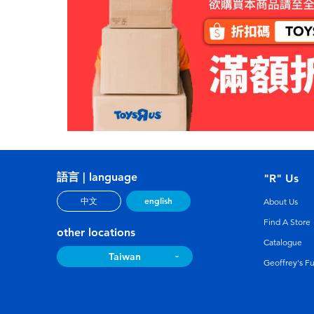
語言 | language
"R" Us
english
中文
About Us
Find A Store
other locations
Catalogue
Taiwan
Geoffrey's F