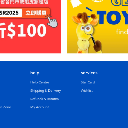
help
services
Help Centre
Star Card
Shipping & Delivery
Wishlist
Refunds & Returns
un Zone
My Account