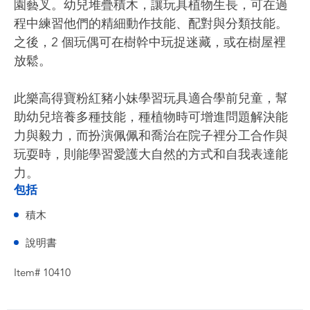
園藝叉。幼兒堆疊積木，讓玩具植物生長，可在過
程中練習他們的精細動作技能、配對與分類技能。
之後，2 個玩偶可在樹幹中玩捉迷藏，或在樹屋裡
放鬆。
此樂高得寶粉紅豬小妹學習玩具適合學前兒童，幫
助幼兒培養多種技能，種植物時可增進問題解決能
力與毅力，而扮演佩佩和喬治在院子裡分工合作與
玩耍時，則能學習愛護大自然的方式和自我表達能
力。
包括
積木
說明書
Item# 10410