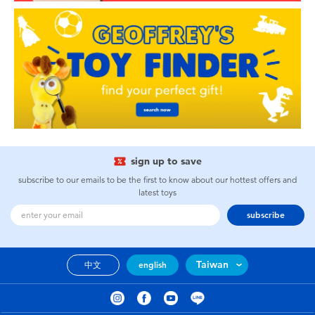
sign up to save
subscribe to our emails to be the first to know about our hottest offers and
latest toys
subscribe
Taiwan
中文
english