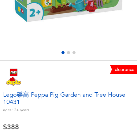
Electronics
LEGO
Games & Puzzles
Barbie
Learning Toys
Disney Frozen
Outdoor & Sports
Marvel
clearance
Party
NERF
Role Play & Costumes
Play-Doh
Lego樂高 Peppa Pig Garden and Tree House
10431
Soft Toys
ages:
2+
years
Summer
$388