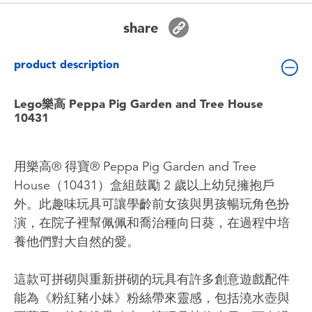
Toddler & Baby Toys
share
Batteries
product description
Nintendo Switch
Lego樂高 Peppa Pig Garden and Tree House
10431
Blind Box
用樂高® 得寶® Peppa Pig Garden and Tree
Collectible Characters
House（10431）盒組鼓勵 2 歲以上幼兒擁抱戶
外。此趣味玩具可讓學齡前女孩與男孩暢玩角色扮
Lifestyle Products
演，在院子裡幫佩佩和喬治種向日葵，在過程中培
養他們對大自然的愛。
這款可拼砌與重新拼砌的玩具有許多創意遊戲配件
能為《粉紅豬小妹》粉絲帶來靈感，包括澆水壺與