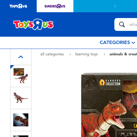
CATEGORIES
all categories
learning toys
animals & crea