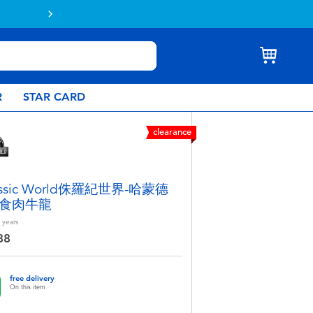
Buy online & collect in store with Click 
R
STAR CARD
clearance
assic World侏羅紀世界-哈蒙德
食肉牛龍
years
88
free delivery
On this item