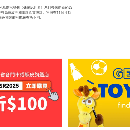
系列為慶祝整個《侏羅紀世界》系列帶來嶄新的恐
擁有高級紋理和電影真實設計。它擁有19個可動
顏色和裝飾可能會有所不同。