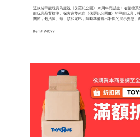
這款裝甲龍玩具為慶祝《侏羅紀公園》30周年而誕生！哈蒙德
龍玩具品質標準。探索這隻來自《侏羅紀公園III》的甲龍玩具，
關節，包括腿、頸、頜和尾巴，隨時準備擺出壯觀的展示姿態。
Item# 94099