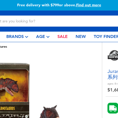
Free delivery with $799or above.
Find out more
BRANDS
AGE
SALE
NEW
TOY FINDE
tures
Jur
系列
ages:
8+
$1,6