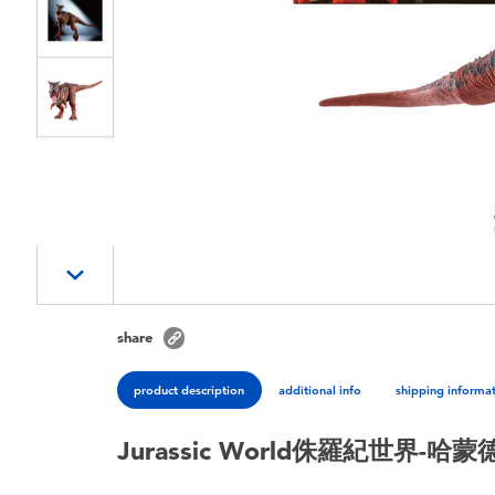
share
product description
additional info
shipping informa
Jurassic World侏羅紀世界-