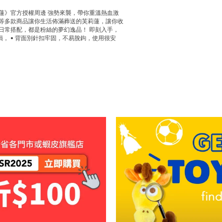
蓮》官方授權周邊 強勢來襲，帶你重溫熱血激
、等多款商品讓你生活佈滿葬送的芙莉蓮，讓你收
日常搭配，都是粉絲的夢幻逸品！ 即刻入手，
損， • 背面別針扣牢固，不易脫鉤，使用很安