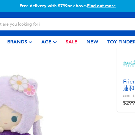
Free delivery with $799or above.
Find out more
BRANDS
AGE
SALE
NEW
TOY FINDE
Fr
蓮和
ages:
15
$299