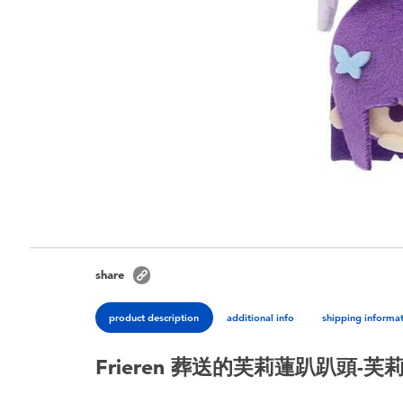
share
product description
additional info
shipping informa
Frieren 葬送的芙莉蓮趴趴頭-