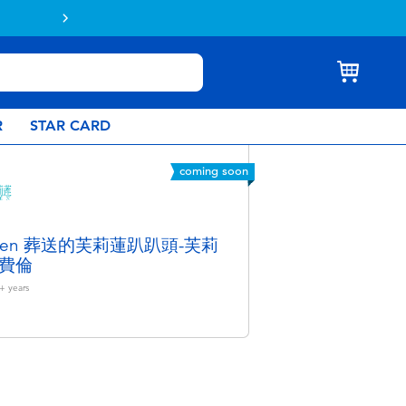
Buy online & collect in store with Click 
R
STAR CARD
coming soon
ieren 葬送的芙莉蓮趴趴頭-芙莉
費倫
+
years