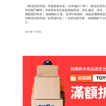
《葬送的芙莉蓮》周邊霸氣登場！ 你準備好了嗎？《葬送的芙莉
昂的戰鬥瞬間！等經典角色化身超精緻周邊，包含 徽章、掛件
藏最愛的角色！ 細膩雕刻工藝、高清印刷細節，無論是擺飾還是
與葬送的芙莉蓮一起冒險到底！ • 表面包膜完整，保護圖案不汙
心。
Item# 71606