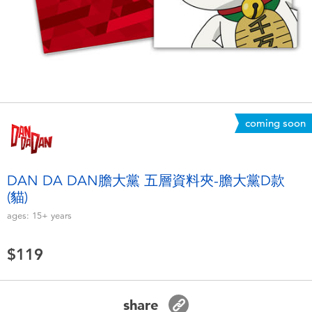
Electronics
LEGO
Games & Puzzles
Barbie
Learning Toys
Disney Frozen
Outdoor & Sports
Marvel
coming soon
Party
NERF
DAN DA DAN膽大黨 五層資料夾-膽大黨D款
(貓)
Role Play & Costumes
Play-Doh
ages:
15+
years
Soft Toys
$119
Summer
share