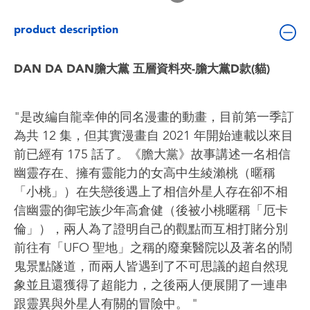
Toddler & Baby Toys
product description
Batteries
DAN DA DAN膽大黨 五層資料夾-膽大黨D款(貓)
Nintendo Switch
"是改編自龍幸伸的同名漫畫的動畫，目前第一季訂
Blind Box
為共 12 集，但其實漫畫自 2021 年開始連載以來目
前已經有 175 話了。《膽大黨》故事講述一名相信
Collectible Characters
幽靈存在、擁有靈能力的女高中生綾瀨桃（暱稱
「小桃」）在失戀後遇上了相信外星人存在卻不相
Lifestyle Products
信幽靈的御宅族少年高倉健（後被小桃暱稱「厄卡
倫」），兩人為了證明自己的觀點而互相打賭分別
前往有「UFO 聖地」之稱的廢棄醫院以及著名的鬧
鬼景點隧道，而兩人皆遇到了不可思議的超自然現
象並且還獲得了超能力，之後兩人便展開了一連串
跟靈異與外星人有關的冒險中。 "