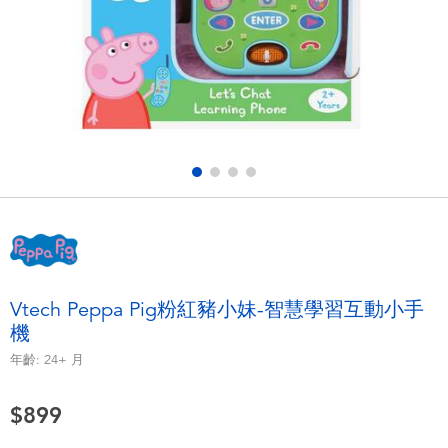
電子玩具
LEGO樂高
遊戲及拼圖系列
Barbie芭比
益智學習玩具
Disney Frozen迪士尼冰雪奇緣
戶外及運動用品
Marvel漫威
派對用品
NERF熱火
角色扮演及造型系列
Play-Doh培樂多
Vtech Peppa Pig粉紅豬小妹-智慧學習互動小手
機
毛毛公仔玩具
年齡:
24+
月
夏日
$899