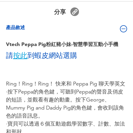
嬰兒及學前玩具
分享
電池
產品敘述
任天堂 Switch
Vtech Peppa Pig粉紅豬小妹-智慧學習互動小手機
請
按此
到蝦皮網站選購
盲盒
角色收藏
Ring！Ring！Ring！ 快來和 Peppa Pig 聊天學英文
生活雜貨
‧按下Peppa的角色鍵，可聽到Peppa的聲音及俏皮
的短語，並觀看有趣的動畫。按下George、
Mummy Pig and Daddy Pig的角色鍵，會收到該角
色的語音訊息。
‧寶貝可以透過６個互動遊戲學習數字、計數、加法
和形狀。