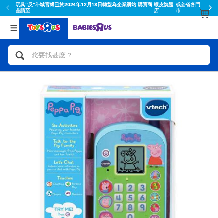
玩具"反"斗城官網已於2024年12月18日轉型為企業網站 購買商
蝦皮旗艦
或全省各門
品請至
店
市
返回
返回
分類目錄
品牌
查看所有
人氣英雄,角色扮演,射擊玩具
Toy Story玩具總動員
腳踏車,滑板車,騎乘車
Super Mario超級瑪利歐
拼砌組合及樂高LEGO
52TOYS
玩具車,貨車,火車及遙控系列
Fuggler
手工藝,文具,蠟筆,泥膠,畫板
Miniso名創優品
娃娃, 芭比,收藏公仔
playpop