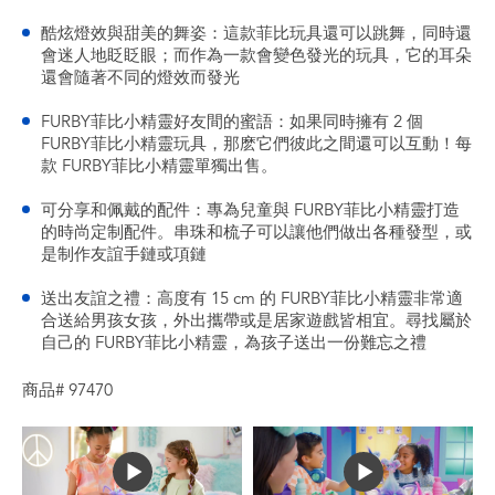
酷炫燈效與甜美的舞姿：這款菲比玩具還可以跳舞，同時還
會迷人地眨眨眼；而作為一款會變色發光的玩具，它的耳朵
還會隨著不同的燈效而發光
FURBY菲比小精靈好友間的蜜語：如果同時擁有 2 個
FURBY菲比小精靈玩具，那麽它們彼此之間還可以互動！每
款 FURBY菲比小精靈單獨出售。
可分享和佩戴的配件：專為兒童與 FURBY菲比小精靈打造
的時尚定制配件。串珠和梳子可以讓他們做出各種發型，或
是制作友誼手鏈或項鏈
送出友誼之禮：高度有 15 cm 的 FURBY菲比小精靈非常適
合送給男孩女孩，外出攜帶或是居家遊戲皆相宜。尋找屬於
自己的 FURBY菲比小精靈，為孩子送出一份難忘之禮
商品# 97470