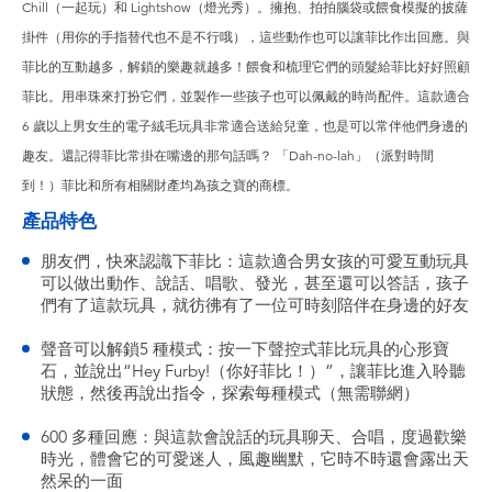
Chill（一起玩）和 Lightshow（燈光秀）。擁抱、拍拍腦袋或餵食模擬的披薩
掛件（用你的手指替代也不是不行哦），這些動作也可以讓菲比作出回應。與
菲比的互動越多，解鎖的樂趣就越多！餵食和梳理它們的頭髮給菲比好好照顧
菲比。用串珠來打扮它們，並製作一些孩子也可以佩戴的時尚配件。這款適合
6 歲以上男女生的電子絨毛玩具非常適合送給兒童，也是可以常伴他們身邊的
趣友。還記得菲比常掛在嘴邊的那句話嗎？ 「Dah-no-lah」（派對時間
到！）菲比和所有相關財產均為孩之寶的商標。
產品特色
朋友們，快來認識下菲比：這款適合男女孩的可愛互動玩具
可以做出動作、說話、唱歌、發光，甚至還可以答話，孩子
們有了這款玩具，就彷彿有了一位可時刻陪伴在身邊的好友
聲音可以解鎖5 種模式：按一下聲控式菲比玩具的心形寶
石，並說出“Hey Furby!（你好菲比！）”，讓菲比進入聆聽
狀態，然後再說出指令，探索每種模式（無需聯網）
600 多種回應：與這款會說話的玩具聊天、合唱，度過歡樂
時光，體會它的可愛迷人，風趣幽默，它時不時還會露出天
然呆的一面