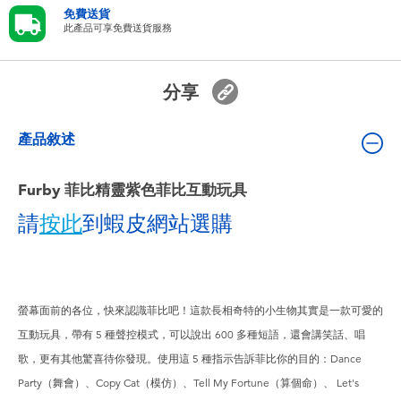
嬰兒及學前玩具
免費送貨
此產品可享免費送貨服務
電池
分享
任天堂 Switch
產品敘述
盲盒
Furby 菲比精靈紫色菲比互動玩具
角色收藏
請
按此
到蝦皮網站選購
生活雜貨
螢幕面前的各位，快來認識菲比吧！這款長相奇特的小生物其實是一款可愛的
互動玩具，帶有 5 種聲控模式，可以說出 600 多種短語，還會講笑話、唱
歌，更有其他驚喜待你發現。使用這 5 種指示告訴菲比你的目的：Dance
Party（舞會）、Copy Cat（模仿）、Tell My Fortune（算個命）、 Let's