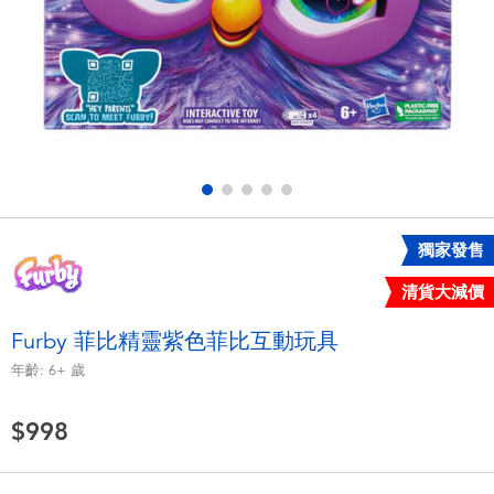
電子玩具
LEGO樂高
遊戲及拼圖系列
Barbie芭比
益智學習玩具
Disney Frozen迪士尼冰雪奇緣
戶外及運動用品
Marvel漫威
獨家發售
派對用品
NERF熱火
清貨大減價
角色扮演及造型系列
Play-Doh培樂多
Furby 菲比精靈紫色菲比互動玩具
年齡:
6+
歲
毛毛公仔玩具
$998
夏日