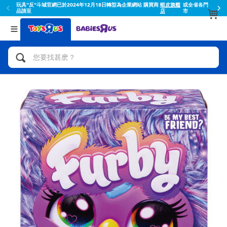
省各門
蝦皮結帳輸入折扣碼TOYSR2026享滿額$100折扣
返回
返回
分類目錄
品牌
查看所有
人氣英雄,角色扮演,射擊玩具
Toy Story玩具總動員
腳踏車,滑板車,騎乘車
Super Mario超級瑪利歐
拼砌組合及樂高LEGO
52TOYS
玩具車,貨車,火車及遙控系列
Fuggler
手工藝,文具,蠟筆,泥膠,畫板
Miniso名創優品
娃娃, 芭比,收藏公仔
playpop