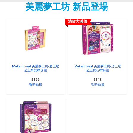
電子玩具
LEGO樂高
美麗夢工坊 新品登場
遊戲及拼圖系列
Barbie芭比
清貨大減價
益智學習玩具
Disney Frozen迪士尼冰雪奇緣
戶外及運動用品
Marvel漫威
Make It Real 美麗夢工坊-迪士尼
Make It Real 美麗夢工坊-迪士尼
派對用品
NERF熱火
公主水晶串珠組
公主寶石串飾組
$599
$518
暫時缺貨
暫時缺貨
角色扮演及造型系列
Play-Doh培樂多
毛毛公仔玩具
夏日