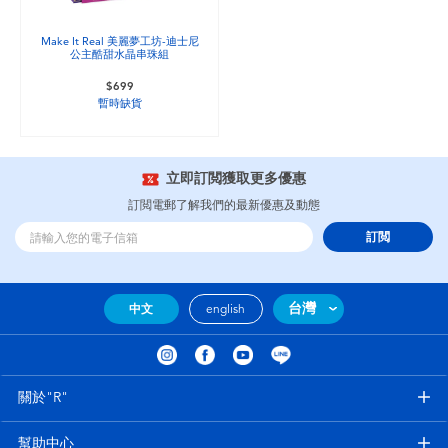
嬰兒及學前玩具
Make It Real 美麗夢工坊-迪士尼
公主酷甜水晶串珠組
電池
$699
暫時缺貨
任天堂 Switch
立即訂閲獲取更多優惠
盲盒
訂閲電郵了解我們的最新優惠及動態
訂閲
角色收藏
生活雜貨
台灣
中文
english
關於"R"
幫助中心