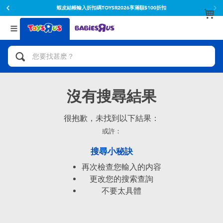
蝦皮結帳輸入折扣碼TOYSR2026享滿額$100折扣
返回
返回
分類目錄
品牌
查看所有
人氣英雄,角色扮演,射擊玩具
Toy Story玩具總動員
腳踏車,滑板車,騎乘車
Super Mario超級瑪利歐
沒有搜尋結果
拼砌組合及樂高LEGO
52TOYS
很抱歉，未找到以下結果：
或許：
玩具車,貨車,火車及遙控系列
Fuggler
搜尋小秘訣
再次檢查您輸入的内容
手工藝,文具,蠟筆,泥膠,畫板
Miniso名創優品
更改您的搜索查詢
不要太具體
娃娃, 芭比,收藏公仔
playpop