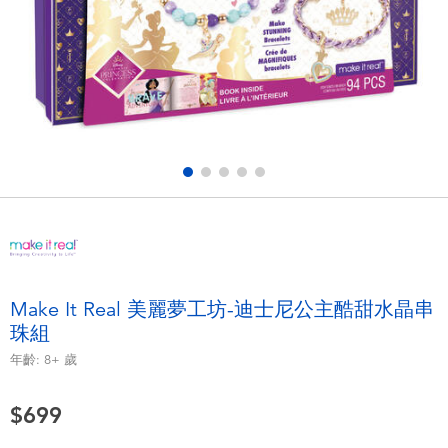
電子玩具
LEGO樂高
遊戲及拼圖系列
Barbie芭比
益智學習玩具
Disney Frozen迪士尼冰雪奇緣
戶外及運動用品
Marvel漫威
派對用品
NERF熱火
角色扮演及造型系列
Play-Doh培樂多
Make It Real 美麗夢工坊-迪士尼公主酷甜水晶串
珠組
毛毛公仔玩具
年齡:
8+
歲
夏日
$699