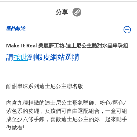
嬰兒及學前玩具
分享
電池
產品敘述
任天堂 Switch
Make It Real 美麗夢工坊-迪士尼公主酷甜水晶串珠組
請
按此
到蝦皮網站選購
盲盒
角色收藏
酷甜串珠系列迪士尼公主聯名版
生活雜貨
內含九種精緻的迪士尼公主形象墜飾、粉色/藍色/
紫色系的皮繩，女孩們可自由選配組合，一盒可組
成至少六條手鍊，喜歡迪士尼公主的妳一起來動手
做做看!