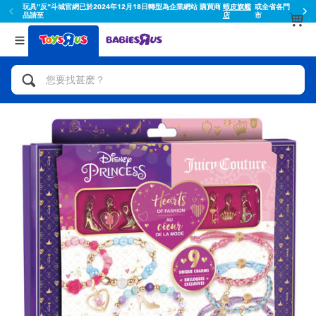
玩具"反"斗城官網已於2024年12月18日轉型為企業網站 購買商
蝦皮旗艦
或全省各門
品請至
店
市
返回
返回
分類目錄
品牌
查看所有
人氣英雄,角色扮演,射擊玩具
Toy Story玩具總動員
腳踏車,滑板車,騎乘車
Super Mario超級瑪利歐
拼砌組合及樂高LEGO
52TOYS
玩具車,貨車,火車及遙控系列
Fuggler
手工藝,文具,蠟筆,泥膠,畫板
Miniso名創優品
娃娃, 芭比,收藏公仔
playpop