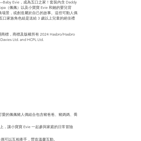
y Evie，成為五口之家！套裝內含 Daddy
eppa（佩佩）以及小寶寶 Evie 和她的嬰兒背
典場景，或創造屬於自己的故事。這些可動人偶
口家族角色組是送給 3 歲以上兒童的絕佳禮
關商標，商標及版權所有 2024 Hasbro/Hasbro
Davies Ltd. and HCPL Ltd.
可愛的佩佩豬人偶組合包含豬爸爸、豬媽媽、喬
上，讓小寶寶 Evie 一起參與家庭的日常冒險
人偶可以互相牽手，營造溫馨互動。