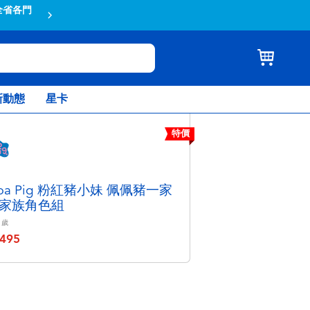
滿額$100折扣
新動態
星卡
特價
ppa Pig 粉紅豬小妹 佩佩豬一家
家族角色組
歲
495