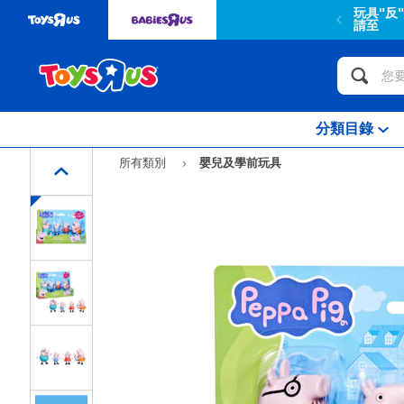
"斗城官網已於2024年12月18日轉型為企業網站 購買商品
蝦皮旗艦
或
店
市
分類目錄
所有類別
嬰兒及學前玩具