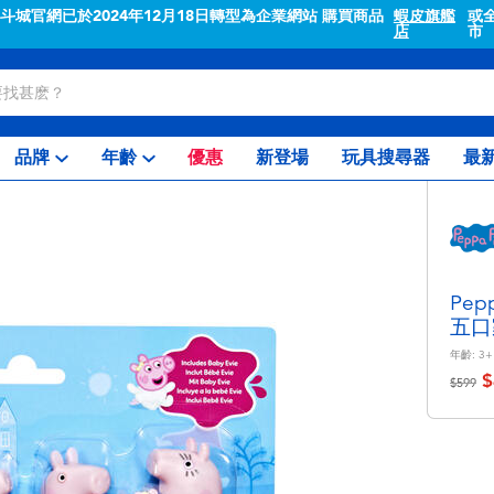
全省各門
蝦皮結帳輸入折扣碼TOYSR2026享
品牌
年齡
優惠
新登場
玩具搜尋器
最
Pe
五口
年齡:
3+
$
價格從
至
$599