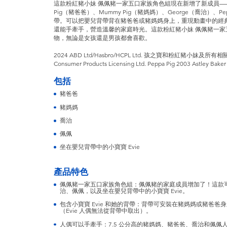
這款粉紅豬小妹 佩佩豬一家五口家族角色組現在新增了新成員——Bab
Pig（豬爸爸）、Mummy Pig（豬媽媽）、George（喬治）、P
帶。可以把嬰兒背帶背在豬爸爸或豬媽媽身上，重現動畫中的經
還能手牽手，營造溫馨的家庭時光。這款粉紅豬小妹 佩佩豬一家五
物，無論是女孩還是男孩都會喜歡。
2024 ABD Ltd/Hasbro/HCPL Ltd. 孩之寶和粉紅豬小妹及所有相
Consumer Products Licensing Ltd. Peppa Pig 2003 Astley Baker 
包括
豬爸爸
豬媽媽
喬治
佩佩
坐在嬰兒背帶中的小寶寶 Evie
產品特色
佩佩豬一家五口家族角色組：佩佩豬的家庭成員增加了！這款
治、佩佩，以及坐在嬰兒背帶中的小寶寶 Evie。
包含小寶寶 Evie 和她的背帶：背帶可安裝在豬媽媽或豬爸爸身
（Evie 人偶無法從背帶中取出）。
人偶可以手牽手：7.5 公分高的豬媽媽、豬爸爸、喬治和佩佩