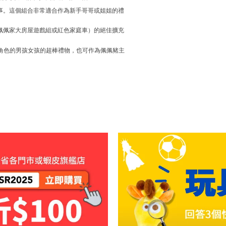
事。這個組合非常適合作為新手哥哥或姐姐的禮
佩佩家大房屋遊戲組或紅色家庭車）的絕佳擴充
豬角色的男孩女孩的超棒禮物，也可作為佩佩豬主