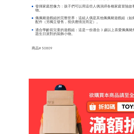
發揮家庭想像力：孩子們可以用這些人偶演繹各種家庭冒險故
物。
佩佩豬遊戲組的完整世界：這組人偶是其他佩佩豬遊戲組（如
配件（另獨立發售，視供應情況而定）。
適合學齡前兒童的遊戲組：這是一份適合 3 歲以上喜愛佩佩
題生日派對的裝飾小物。
商品# 50809