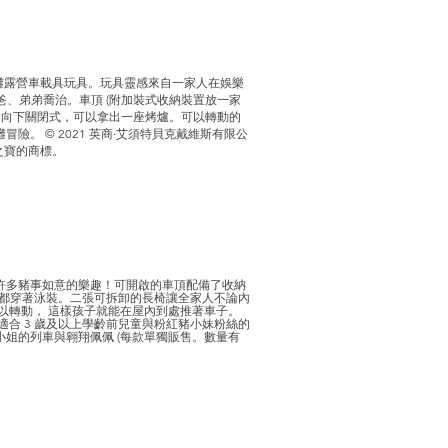
灘露營車載具玩具。玩具靈感來自一家人在娛樂
爸爸、弟弟喬治。車頂 (附加裝式收納裝置放一家
門是向下關閉式，可以拿出一座烤爐。可以轉動的
。 © 2021 英商‧艾須特貝克戴維斯有限公
之寶的商標。
許多豬事如意的樂趣！可開啟的車頂配備了收納
家都穿著泳裝。二張可拆卸的長椅讓全家人不論內
以轉動， 這樣孩子就能在屋內到處推著車子。
合 3 歲及以上學齡前兒童與粉紅豬小妹粉絲的
姐的列車與翱翔佩佩 (每款單獨販售。數量有