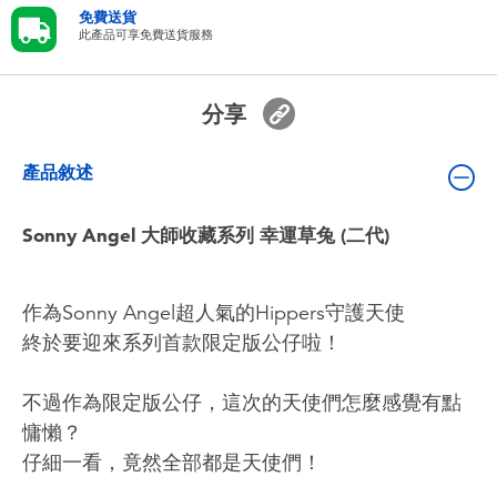
嬰兒及學前玩具
免費送貨
此產品可享免費送貨服務
電池
分享
任天堂 Switch
產品敘述
盲盒
Sonny Angel 大師收藏系列 幸運草兔 (二代)
角色收藏
作為Sonny Angel超人氣的Hippers守護天使
生活雜貨
終於要迎來系列首款限定版公仔啦！
不過作為限定版公仔，這次的天使們怎麼感覺有點
慵懶？
仔細一看，竟然全部都是天使們！