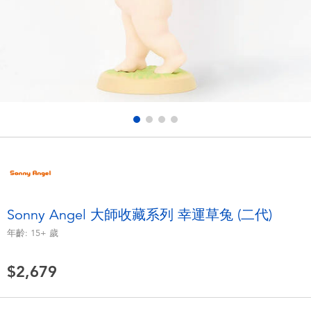
電子玩具
LEGO樂高
遊戲及拼圖系列
Barbie芭比
益智學習玩具
Disney Frozen迪士尼冰雪奇緣
戶外及運動用品
Marvel漫威
派對用品
NERF熱火
角色扮演及造型系列
Play-Doh培樂多
Sonny Angel 大師收藏系列 幸運草兔 (二代)
年齡:
15+
歲
毛毛公仔玩具
$2,679
夏日