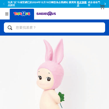
玩具"反"斗城官網已於2024年12月18日轉型為企業網站 購買商
蝦皮旗艦
或全省各門
品請至
店
市
返回
返回
分類目錄
品牌
查看所有
人氣英雄,角色扮演,射擊玩具
Toy Story玩具總動員
腳踏車,滑板車,騎乘車
Super Mario超級瑪利歐
拼砌組合及樂高LEGO
52TOYS
玩具車,貨車,火車及遙控系列
Fuggler
手工藝,文具,蠟筆,泥膠,畫板
Miniso名創優品
娃娃, 芭比,收藏公仔
playpop