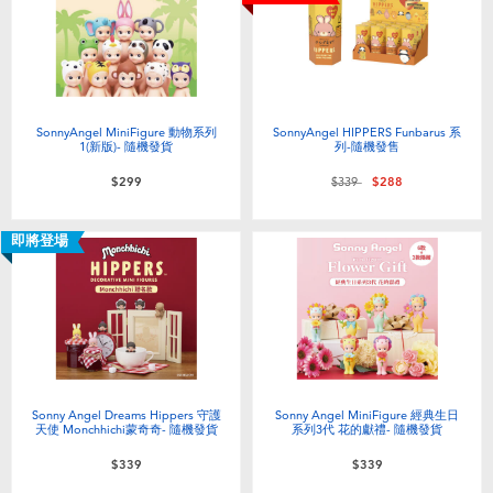
電子玩具
LEGO樂高
遊戲及拼圖系列
Barbie芭比
益智學習玩具
Disney Frozen迪士尼冰雪奇緣
SonnyAngel MiniFigure 動物系列
SonnyAngel HIPPERS Funbarus 系
1(新版)- 隨機發貨
列-隨機發售
價格從
至
$299
$339
$288
戶外及運動用品
Marvel漫威
即將登場
派對用品
NERF熱火
角色扮演及造型系列
Play-Doh培樂多
毛毛公仔玩具
Sonny Angel Dreams Hippers 守護
Sonny Angel MiniFigure 經典生日
天使 Monchhichi蒙奇奇- 隨機發貨
系列3代 花的獻禮- 隨機發貨
夏日
$339
$339