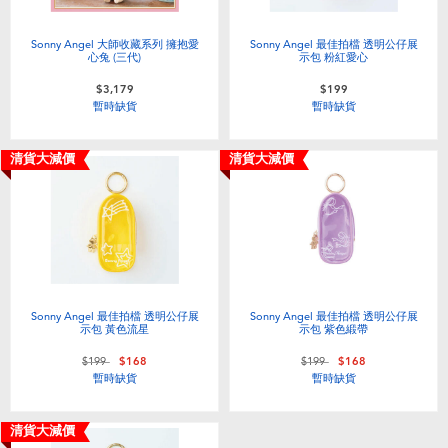
Sonny Angel 大師收藏系列 擁抱愛
Sonny Angel 最佳拍檔 透明公仔展
心兔 (三代)
示包 粉紅愛心
$3,179
$199
暫時缺貨
暫時缺貨
清貨大減價
清貨大減價
Sonny Angel 最佳拍檔 透明公仔展
Sonny Angel 最佳拍檔 透明公仔展
示包 黃色流星
示包 紫色緞帶
價格從
至
價格從
至
$199
$168
$199
$168
暫時缺貨
暫時缺貨
清貨大減價