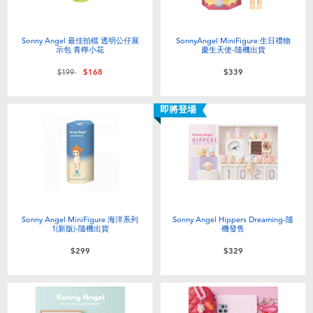
Sonny Angel 最佳拍檔 透明公仔展
SonnyAngel MiniFigure 生日禮物
示包 青檸小花
慶生天使-隨機出貨
價格從
至
$199
$168
$339
即將登場
Sonny Angel MiniFigure 海洋系列
Sonny Angel Hippers Dreaming-隨
1(新版)-隨機出貨
機發售
$299
$329