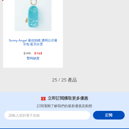
Sonny Angel 最佳拍檔 透明公仔展
示包 藍天白雲
價格從
至
$199
$168
暫時缺貨
25 / 25 產品
立即訂閲獲取更多優惠
訂閲電郵了解我們的最新優惠及動態
訂閲