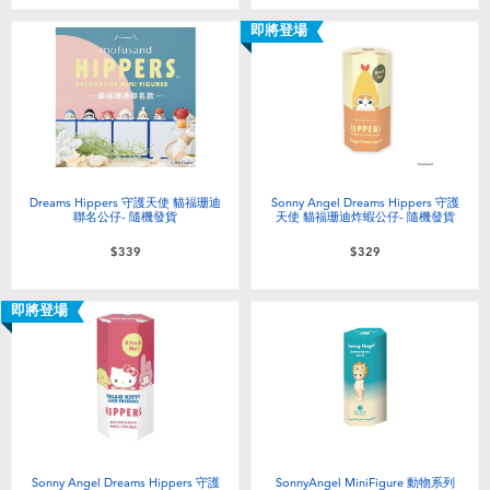
嬰兒及學前玩具
即將登場
電池
任天堂 Switch
盲盒
Dreams Hippers 守護天使 貓福珊迪
Sonny Angel Dreams Hippers 守護
聯名公仔- 隨機發貨
天使 貓福珊迪炸蝦公仔- 隨機發貨
$339
$329
角色收藏
即將登場
生活雜貨
Sonny Angel Dreams Hippers 守護
SonnyAngel MiniFigure 動物系列