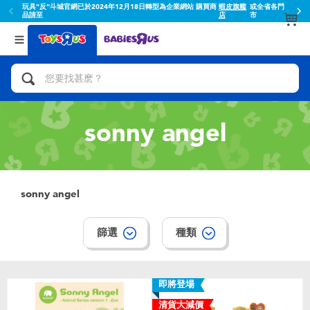
玩具"反"斗城官網已於2024年12月18日轉型為企業網站 購買商
蝦皮旗艦
或全省各門
品請至
店
市
返回
返回
分類目錄
品牌
查看所有
人氣英雄,角色扮演,射擊玩具
Toy Story玩具總動員
腳踏車,滑板車,騎乘車
Super Mario超級瑪利歐
sonny angel
拼砌組合及樂高LEGO
52TOYS
sonny angel
玩具車,貨車,火車及遙控系列
Fuggler
篩選
種類
手工藝,文具,蠟筆,泥膠,畫板
Miniso名創優品
娃娃, 芭比,收藏公仔
playpop
即將登場
清貨大減價