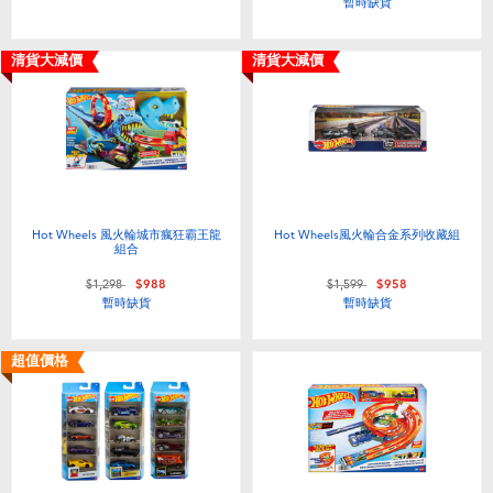
暫時缺貨
清貨大減價
清貨大減價
Hot Wheels 風火輪城市瘋狂霸王龍
Hot Wheels風火輪合金系列收藏組
組合
價格從
至
價格從
至
$1,298
$988
$1,599
$958
暫時缺貨
暫時缺貨
超值價格