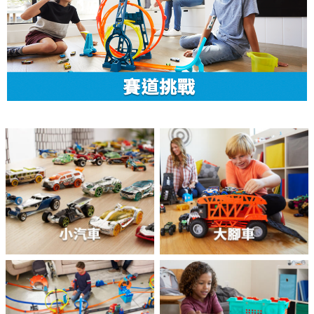
嬰兒及學前玩具
電池
任天堂 Switch
盲盒
角色收藏
生活雜貨