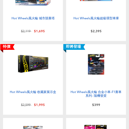
Hot Wheels風火輪 城市競賽塔
Hot Wheels風火輪超級環型車庫
價格從
至
$2,119
$1,695
$2,395
特價
即將登場
Hot Wheels風火輪 收藏家展示盒
Hot Wheels風火輪 合金小車-F1賽車
系列- 隨機發貨
價格從
至
$2,599
$1,995
$399