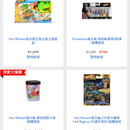
Hot Wheels熱火霸王龍火焰之戰套
Hotwheels風火輪 瑪利歐賽車4部車
裝
- 隨機發貨
價格從
至
$1,699
$1,299
$798
暫時缺貨
暫時缺貨
清貨大減價
Hot Wheels風火輪 變色怪獸卡車 -
Hot Wheels風火輪小汽車大腳車
隨機發貨
1:64 Bigfoot 50週年系列-隨機發貨