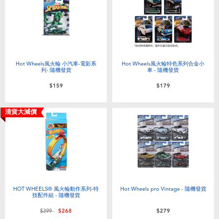
Hot Wheels風火輪 小汽車-電影系
Hot Wheels風火輪特色系列合金小
列- 隨機發貨
車 - 隨機發貨
$159
$179
清貨大減價
HOT WHEELS® 風火輪動作系列-特
Hot Wheels pro Vintage - 隨機發貨
技配件組 - 隨機發貨
價格從
至
$399
$268
$279