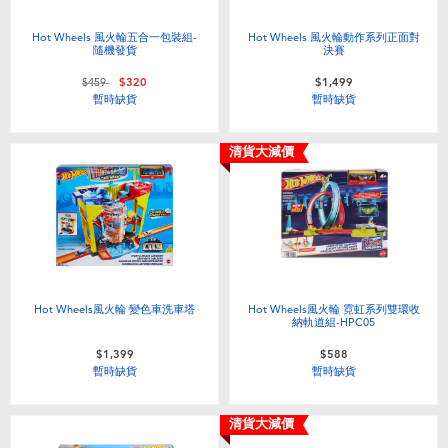
Hot Wheels 風火輪五合一包裝組-
Hot Wheels 風火輪動作系列正面對
隨機發貨
決賽
價格從
至
$459
$320
$1,499
暫時缺貨
暫時缺貨
清貨大減價
Hot Wheels風火輪 變色車洗車塔
Hot Wheels風火輪 霓虹系列雙環收
納軌道組-HPC05
$1,399
$588
暫時缺貨
暫時缺貨
清貨大減價