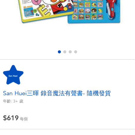
電子玩具
LEGO樂高
遊戲及拼圖系列
Barbie芭比
益智學習玩具
Disney Frozen迪士尼冰雪奇緣
戶外及運動用品
Marvel漫威
派對用品
NERF熱火
角色扮演及造型系列
Play-Doh培樂多
San Huei三暉 錄音魔法有聲書- 隨機發貨
年齡:
3+
歲
毛毛公仔玩具
$619
每個
夏日