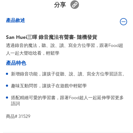
分享
嬰兒及學前玩具
產品敘述
電池
San Huei三暉 錄音魔法有聲書- 隨機發貨
任天堂 Switch
透過錄音的魔法，聽、說、讀、寫全方位學習，跟著Food超
人一起大聲唸唸看，輕鬆學
盲盒
產品特色
角色收藏
新增錄音功能，讓孩子從聽、說、讀、寫全方位學習語言。
趣味互動問答，讓孩子在遊戲中輕鬆學
生活雜貨
搭配精緻可愛的學習書，跟著Food超人一起延伸學習更多
語詞
商品# 31529