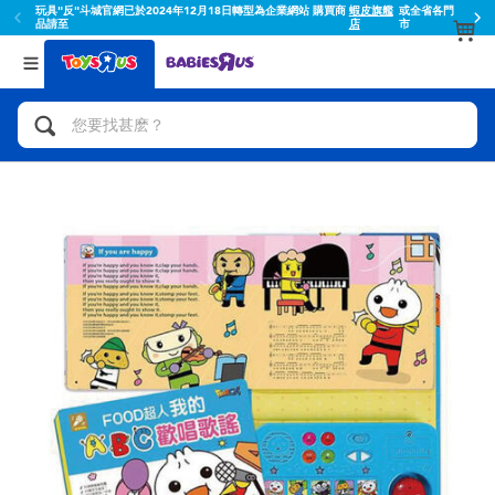
玩具"反"斗城官網已於2024年12月18日轉型為企業網站 購買商
蝦皮旗艦
或全省各門
品請至
店
市
返回
返回
分類目錄
品牌
查看所有
人氣英雄,角色扮演,射擊玩具
Toy Story玩具總動員
腳踏車,滑板車,騎乘車
Super Mario超級瑪利歐
拼砌組合及樂高LEGO
52TOYS
玩具車,貨車,火車及遙控系列
Fuggler
手工藝,文具,蠟筆,泥膠,畫板
Miniso名創優品
娃娃, 芭比,收藏公仔
playpop