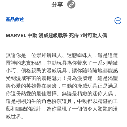
分享
嬰兒及學前玩具
產品敘述
電池
MARVEL 中動 漫威超級戰爭 死侍 7吋可動人偶
任天堂 Switch
盲盒
無論你是一位崇拜鋼鐵人、迷戀蜘蛛人，還是追隨
雷神的忠實粉絲，中動玩具為你帶來了一系列精緻
角色收藏
小巧、價格親民的漫威玩具，讓你隨時隨地都能感
受到漫威宇宙的震撼魅力！身為漫威迷，總是渴望
生活雜貨
將心愛的英雄帶在身邊，中動的漫威玩具正是滿足
你這份熱愛的最佳選擇。無論是精緻的迷你人偶，
還是栩栩如生的角色扮演道具，中動都以精湛的工
藝和細緻的設計，為你呈現了一個個令人驚艷的漫
威世界。