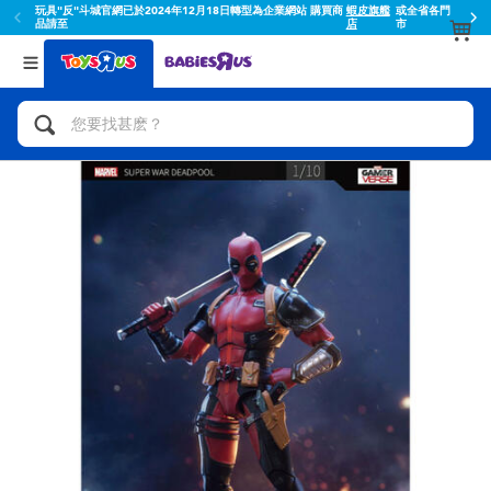
玩具"反"斗城官網已於2024年12月18日轉型為企業網站 購買商
蝦皮旗艦
或全省各門
品請至
店
市
返回
返回
分類目錄
品牌
查看所有
人氣英雄,角色扮演,射擊玩具
Toy Story玩具總動員
腳踏車,滑板車,騎乘車
Super Mario超級瑪利歐
拼砌組合及樂高LEGO
52TOYS
玩具車,貨車,火車及遙控系列
Fuggler
手工藝,文具,蠟筆,泥膠,畫板
Miniso名創優品
娃娃, 芭比,收藏公仔
playpop