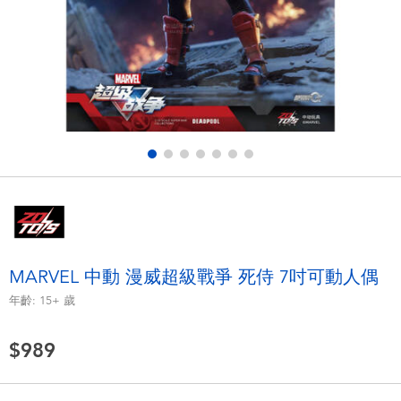
電子玩具
LEGO樂高
遊戲及拼圖系列
Barbie芭比
益智學習玩具
Disney Frozen迪士尼冰雪奇緣
戶外及運動用品
Marvel漫威
派對用品
NERF熱火
角色扮演及造型系列
Play-Doh培樂多
MARVEL 中動 漫威超級戰爭 死侍 7吋可動人偶
年齡:
15+
歲
毛毛公仔玩具
$989
夏日