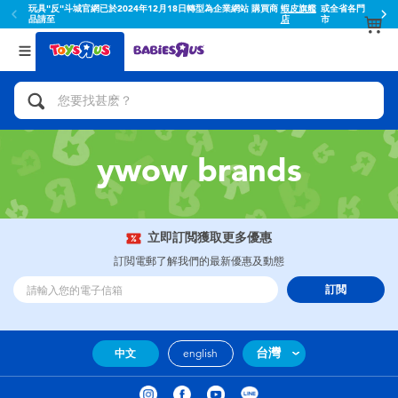
玩具"反"斗城官網已於2024年12月18日轉型為企業網站 購買商
蝦皮旗艦
或全省各門
品請至
店
市
返回
返回
分類目錄
品牌
查看所有
人氣英雄,角色扮演,射擊玩具
Toy Story玩具總動員
腳踏車,滑板車,騎乘車
Super Mario超級瑪利歐
ywow brands
拼砌組合及樂高LEGO
52TOYS
立即訂閲獲取更多優惠
玩具車,貨車,火車及遙控系列
Fuggler
訂閲電郵了解我們的最新優惠及動態
訂閲
手工藝,文具,蠟筆,泥膠,畫板
Miniso名創優品
娃娃, 芭比,收藏公仔
playpop
台灣
中文
english