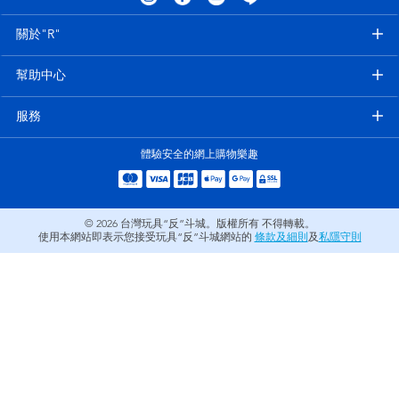
電子玩具
LEGO樂高
關於"R"
遊戲及拼圖系列
Barbie芭比
幫助中心
益智學習玩具
Disney Frozen迪士尼冰雪奇緣
服務
體驗安全的網上購物樂趣
戶外及運動用品
Marvel漫威
派對用品
NERF熱火
© 2026
台灣玩具“反”斗城。版權所有 不得轉載。
使用本網站即表示您接受玩具“反”斗城網站的
條款及細則
及
私隱守則
角色扮演及造型系列
Play-Doh培樂多
毛毛公仔玩具
夏日