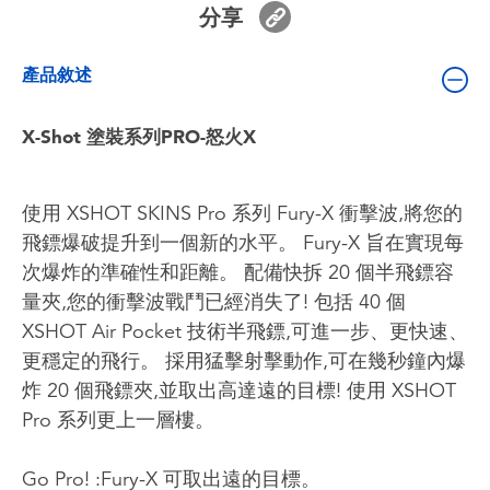
分享
嬰兒及學前玩具
產品敘述
電池
X-Shot 塗裝系列PRO-怒火X
任天堂 Switch
盲盒
使用 XSHOT SKINS Pro 系列 Fury-X 衝擊波,將您的
飛鏢爆破提升到一個新的水平。 Fury-X 旨在實現每
角色收藏
次爆炸的準確性和距離。 配備快拆 20 個半飛鏢容
量夾,您的衝擊波戰鬥已經消失了! 包括 40 個
生活雜貨
XSHOT Air Pocket 技術半飛鏢,可進一步、更快速、
更穩定的飛行。 採用猛擊射擊動作,可在幾秒鐘內爆
炸 20 個飛鏢夾,並取出高達遠的目標! 使用 XSHOT
Pro 系列更上一層樓。
Go Pro! :Fury-X 可取出遠的目標。