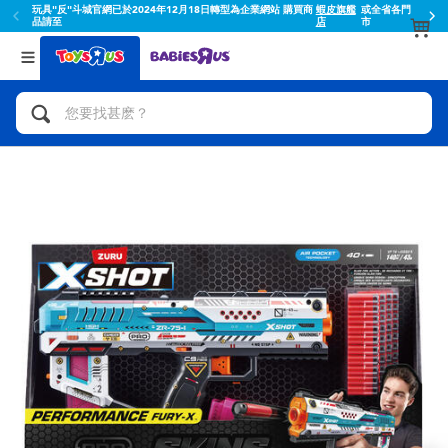
玩具"反"斗城官網已於2024年12月18日轉型為企業網站 購買商
蝦皮旗艦
或全省各門
品請至
店
市
返回
返回
分類目錄
品牌
查看所有
人氣英雄,角色扮演,射擊玩具
Toy Story玩具總動員
腳踏車,滑板車,騎乘車
Super Mario超級瑪利歐
拼砌組合及樂高LEGO
52TOYS
玩具車,貨車,火車及遙控系列
Fuggler
手工藝,文具,蠟筆,泥膠,畫板
Miniso名創優品
娃娃, 芭比,收藏公仔
playpop