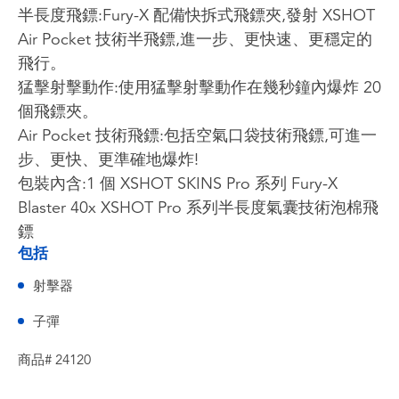
半長度飛鏢:Fury-X 配備快拆式飛鏢夾,發射 XSHOT
Air Pocket 技術半飛鏢,進一步、更快速、更穩定的
飛行。
猛擊射擊動作:使用猛擊射擊動作在幾秒鐘內爆炸 20
個飛鏢夾。
Air Pocket 技術飛鏢:包括空氣口袋技術飛鏢,可進一
步、更快、更準確地爆炸!
包裝內含:1 個 XSHOT SKINS Pro 系列 Fury-X
Blaster 40x XSHOT Pro 系列半長度氣囊技術泡棉飛
鏢
包括
射擊器
子彈
商品# 24120