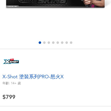
電子玩具
LEGO樂高
遊戲及拼圖系列
Barbie芭比
益智學習玩具
Disney Frozen迪士尼冰雪奇緣
戶外及運動用品
Marvel漫威
派對用品
NERF熱火
角色扮演及造型系列
Play-Doh培樂多
X-Shot 塗裝系列PRO-怒火X
年齡:
14+
歲
毛毛公仔玩具
$799
夏日