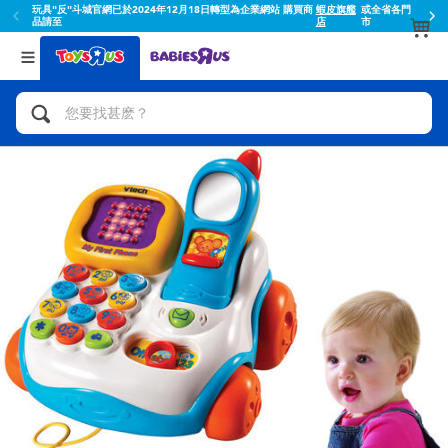
玩具"反"斗城官網已於2024年12月18日轉型為企業網站 購買商
蝦皮旗艦
或全省各門
品請至
店
市
返回
返回
分類目錄
品牌
查看所有
人氣英雄,角色扮演,射擊玩具
Toy Story玩具總動員
腳踏車,滑板車,騎乘車
Super Mario超級瑪利歐
拼砌組合及樂高LEGO
52TOYS
玩具車,貨車,火車及遙控系列
Fuggler
手工藝,文具,蠟筆,泥膠,畫板
Miniso名創優品
娃娃, 芭比,收藏公仔
playpop