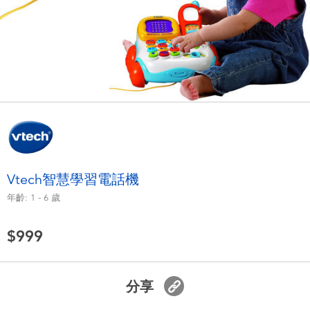
電子玩具
LEGO樂高
遊戲及拼圖系列
Barbie芭比
益智學習玩具
Disney Frozen迪士尼冰雪奇緣
戶外及運動用品
Marvel漫威
派對用品
NERF熱火
Vtech智慧學習電話機
年齡:
1 - 6
歲
角色扮演及造型系列
Play-Doh培樂多
$999
毛毛公仔玩具
夏日
分享