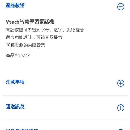
嬰兒及學前玩具
產品敘述
電池
Vtech智慧學習電話機
電話按鍵可學習到字母、數字、動物聲音
任天堂 Switch
留言功能設計，可錄音及播放
10種有趣的內建音樂
盲盒
商品# 16772
角色收藏
注意事項
生活雜貨
運送訊息