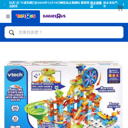
玩具"反"斗城官網已於2024年12月18日轉型為企業網站 購買商
蝦皮旗艦
或全省各門
品請至
店
市
返回
返回
分類目錄
品牌
查看所有
人氣英雄,角色扮演,射擊玩具
Toy Story玩具總動員
腳踏車,滑板車,騎乘車
Super Mario超級瑪利歐
拼砌組合及樂高LEGO
52TOYS
玩具車,貨車,火車及遙控系列
Fuggler
手工藝,文具,蠟筆,泥膠,畫板
Miniso名創優品
娃娃, 芭比,收藏公仔
playpop