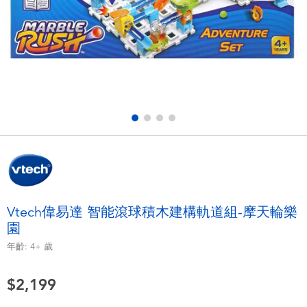
電子玩具
LEGO樂高
遊戲及拼圖系列
Barbie芭比
益智學習玩具
Disney Frozen迪士尼冰雪奇緣
戶外及運動用品
Marvel漫威
派對用品
NERF熱火
角色扮演及造型系列
Play-Doh培樂多
Vtech偉易達 智能滾球積木建構軌道組-摩天輪樂
園
毛毛公仔玩具
年齡:
4+
歲
夏日
$2,199