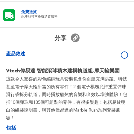
嬰兒及學前玩具
免費送貨
此產品可享免費送貨服務
電池
分享
任天堂 Switch
產品敘述
盲盒
Vtech偉易達 智能滾球積木建構軌道組-摩天輪樂園
角色收藏
這款令人驚喜的彩色編碼玩具套裝包含你創建充滿跳躍、特技
甚至電子摩天輪所需的所有零件！2 個電子模塊允許重置彈珠
生活雜貨
滑行或拆分軌道，同時播放酷炫的音樂和音效以增強體驗！包
括10個彈珠和135個可組裝的零件，有很多樂趣！包括易於明
白的組裝說明書，與其他偉易達的Marble Rush系列套裝兼
容！
包括