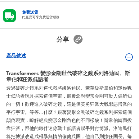
嬰兒及學前玩具
免費送貨
此產品可享免費送貨服務
電池
分享
任天堂 Switch
產品敘述
盲盒
Transformers 變形金剛世代破碎之鏡系列洛迪民、斯
角色收藏
韋伯和狂派低語者
透過破碎之鏡系列巡弋戰將級洛迪民、豪華級斯韋伯和迷你戰
生活雜貨
士低語者玩具探索這個宇宙，顛覆您對變形金剛可動人偶所知
的一切！歡迎進入破碎之鏡，這是個英勇狂派大戰邪惡博派的
平行宇宙。等等…什麼？跟著變形金剛破碎之鏡系列探索這個
顛倒現實，瞭解經典變形金剛角色的不同樣貌！斯韋伯轉而投
靠狂派，跟他的夥伴迷你戰士低語者聯手對付博派。洛迪民打
算把博派改造成殘暴無情的僱傭兵團，他自己則擔任團長。每