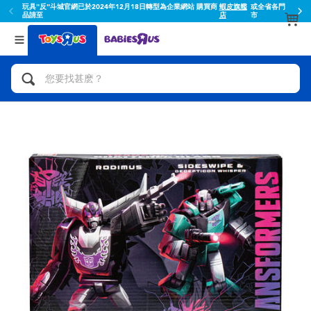
玩具"反"斗城官網已於2024年12月18日轉型為企業網站 購買商
蝦皮旗艦
或全省各門
品請至
店
市
返回
返回
分類目錄
品牌
查看所有
人氣英雄,角色扮演,射擊玩具
Toy Story玩具總動員
腳踏車,滑板車,騎乘車
Super Mario超級瑪利歐
拼砌組合及樂高LEGO
52TOYS
玩具車,貨車,火車及遙控系列
Fuggler
手工藝,文具,蠟筆,泥膠,畫板
Miniso名創優品
娃娃, 芭比,收藏公仔
playpop