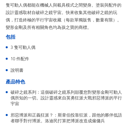
隻可動人偶都能在機械人與載具模式之間變身。塗裝與配件的
設計靈感取材自破碎之鏡宇宙。快來收集其他破碎之鏡的玩
偶，打造終極的平行宇宙收藏（每款單獨販售，數量有限）。
變形金剛及所有相關角色均為孩之寶的商標。
包括
3 隻可動人偶
10 件配件
說明書
產品特色
破碎之鏡系列：這個破碎之鏡系列顛覆您對變形金剛可動人
偶所知的一切。設計靈感來自英勇狂派大戰邪惡博派的平行
宇宙
邪惡博派和正義狂派？：斯韋伯投靠狂派，跟他的夥伴低語
者聯手對付博派。洛迪民打算把博派改造成僱傭兵