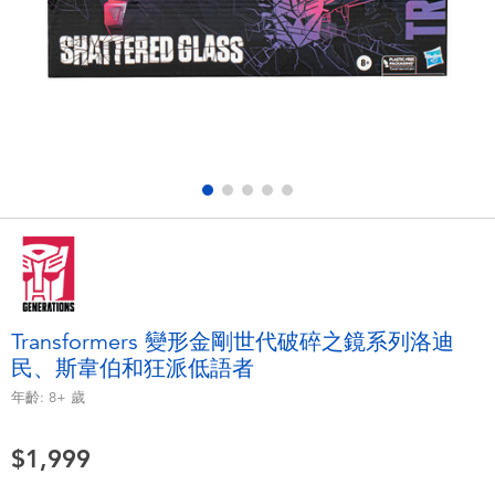
電子玩具
LEGO樂高
遊戲及拼圖系列
Barbie芭比
益智學習玩具
Disney Frozen迪士尼冰雪奇緣
戶外及運動用品
Marvel漫威
派對用品
NERF熱火
角色扮演及造型系列
Play-Doh培樂多
Transformers 變形金剛世代破碎之鏡系列洛迪
民、斯韋伯和狂派低語者
毛毛公仔玩具
年齡:
8+
歲
夏日
$1,999