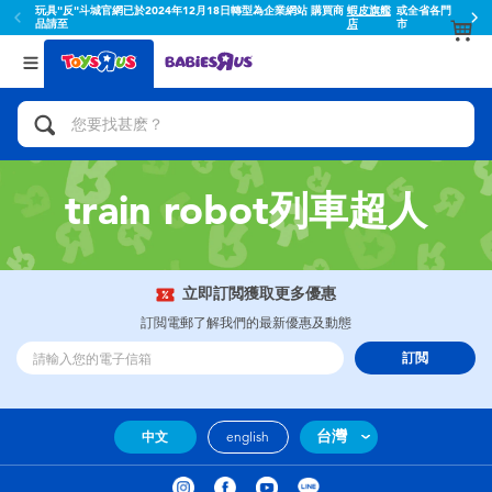
玩具"反"斗城官網已於2024年12月18日轉型為企業網站 購買商
蝦皮旗艦
或全省各門
品請至
店
市
返回
返回
分類目錄
品牌
查看所有
人氣英雄,角色扮演,射擊玩具
Toy Story玩具總動員
腳踏車,滑板車,騎乘車
Super Mario超級瑪利歐
train robot列車超人
拼砌組合及樂高LEGO
52TOYS
立即訂閲獲取更多優惠
玩具車,貨車,火車及遙控系列
Fuggler
訂閲電郵了解我們的最新優惠及動態
訂閲
手工藝,文具,蠟筆,泥膠,畫板
Miniso名創優品
娃娃, 芭比,收藏公仔
playpop
台灣
中文
english