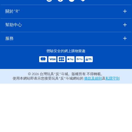
電子玩具
LEGO樂高
關於"R"
遊戲及拼圖系列
Barbie芭比
幫助中心
益智學習玩具
Disney Frozen迪士尼冰雪奇緣
服務
體驗安全的網上購物樂趣
戶外及運動用品
Marvel漫威
派對用品
NERF熱火
© 2026
台灣玩具“反”斗城。版權所有 不得轉載。
使用本網站即表示您接受玩具“反”斗城網站的
條款及細則
及
私隱守則
角色扮演及造型系列
Play-Doh培樂多
毛毛公仔玩具
夏日