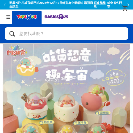
玩具"反"斗城官網已於2024年12月18日轉型為企業網站 購買商
蝦皮旗艦
或全省各門
品請至
店
市
返回
返回
分類目錄
品牌
查看所有
人氣英雄,角色扮演,射擊玩具
Toy Story玩具總動員
腳踏車,滑板車,騎乘車
Super Mario超級瑪利歐
拼砌組合及樂高LEGO
52TOYS
玩具車,貨車,火車及遙控系列
Fuggler
手工藝,文具,蠟筆,泥膠,畫板
Miniso名創優品
娃娃, 芭比,收藏公仔
playpop