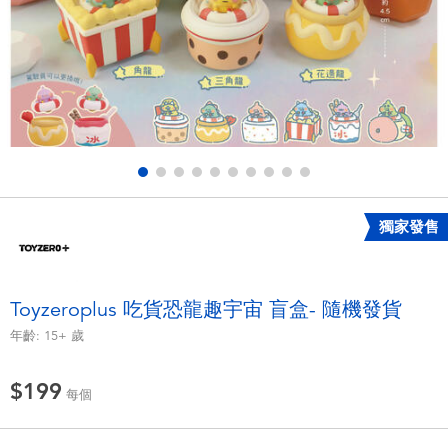
電子玩具
LEGO樂高
遊戲及拼圖系列
Barbie芭比
益智學習玩具
Disney Frozen迪士尼冰雪奇緣
戶外及運動用品
Marvel漫威
獨家發售
派對用品
NERF熱火
角色扮演及造型系列
Play-Doh培樂多
Toyzeroplus 吃貨恐龍趣宇宙 盲盒- 隨機發貨
年齡:
15+
歲
毛毛公仔玩具
$199
每個
夏日