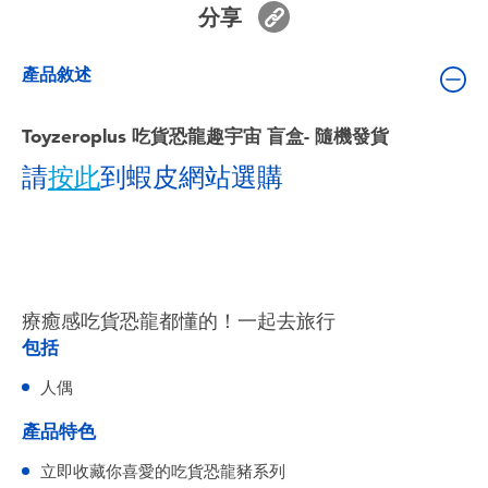
分享
嬰兒及學前玩具
產品敘述
電池
Toyzeroplus 吃貨恐龍趣宇宙 盲盒- 隨機發貨
任天堂 Switch
請
按此
到蝦皮網站選購
盲盒
角色收藏
療癒感吃貨恐龍都懂的！一起去旅行
生活雜貨
包括
人偶
產品特色
立即收藏你喜愛的吃貨恐龍豬系列