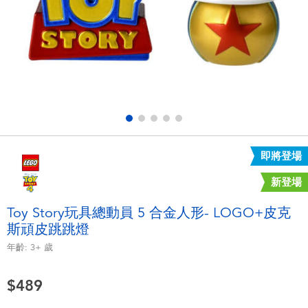
電子玩具
LEGO樂高
遊戲及拼圖系列
Barbie芭比
益智學習玩具
Disney Frozen迪士尼冰雪奇緣
戶外及運動用品
Marvel漫威
即將登場
派對用品
NERF熱火
新登場
角色扮演及造型系列
Play-Doh培樂多
Toy Story玩具總動員 5 合金人形- LOGO+皮克
斯頑皮跳跳燈
毛毛公仔玩具
年齡:
3+
歲
夏日
$489