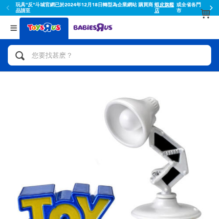
玩具"反"斗城官網已於2024年12月18日轉型為企業網站 購買商
蝦皮旗艦
或全省各門
品請至
店
市
返回
返回
分類目錄
品牌
查看所有
人氣英雄,角色扮演,射擊玩具
Toy Story玩具總動員
腳踏車,滑板車,騎乘車
Super Mario超級瑪利歐
拼砌組合及樂高LEGO
52TOYS
玩具車,貨車,火車及遙控系列
Fuggler
手工藝,文具,蠟筆,泥膠,畫板
Miniso名創優品
娃娃, 芭比,收藏公仔
playpop