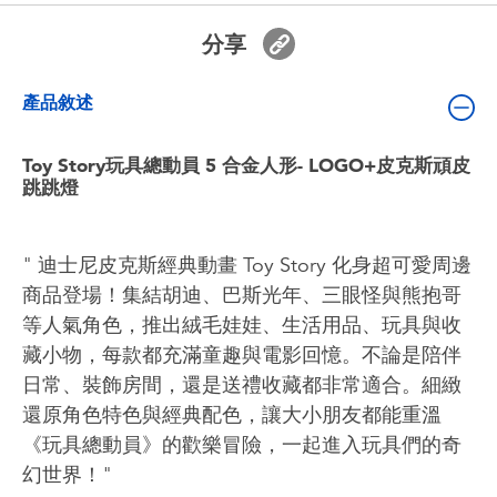
嬰兒及學前玩具
分享
電池
產品敘述
任天堂 Switch
Toy Story玩具總動員 5 合金人形- LOGO+皮克斯頑皮
跳跳燈
盲盒
" 迪士尼皮克斯經典動畫 Toy Story 化身超可愛周邊
角色收藏
商品登場！集結胡迪、巴斯光年、三眼怪與熊抱哥
等人氣角色，推出絨毛娃娃、生活用品、玩具與收
生活雜貨
藏小物，每款都充滿童趣與電影回憶。不論是陪伴
日常、裝飾房間，還是送禮收藏都非常適合。細緻
還原角色特色與經典配色，讓大小朋友都能重溫
《玩具總動員》的歡樂冒險，一起進入玩具們的奇
幻世界！"