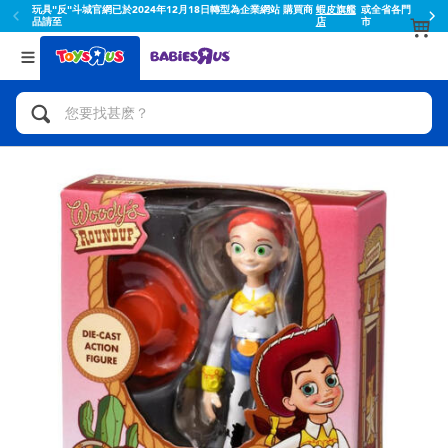
玩具"反"斗城官網已於2024年12月18日轉型為企業網站 購買商
蝦皮旗艦
或全省各門
品請至
店
市
返回
返回
分類目錄
品牌
查看所有
人氣英雄,角色扮演,射擊玩具
Toy Story玩具總動員
腳踏車,滑板車,騎乘車
Super Mario超級瑪利歐
拼砌組合及樂高LEGO
52TOYS
玩具車,貨車,火車及遙控系列
Fuggler
手工藝,文具,蠟筆,泥膠,畫板
Miniso名創優品
娃娃, 芭比,收藏公仔
playpop