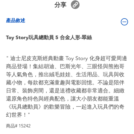
分享
嬰兒及學前玩具
產品敘述
電池
Toy Story玩具總動員 5 合金人形-翠絲
任天堂 Switch
盲盒
" 迪士尼皮克斯經典動畫 Toy Story 化身超可愛周邊
商品登場！集結胡迪、巴斯光年、三眼怪與熊抱哥
角色收藏
等人氣角色，推出絨毛娃娃、生活用品、玩具與收
藏小物，每款都充滿童趣與電影回憶。不論是陪伴
生活雜貨
日常、裝飾房間，還是送禮收藏都非常適合。細緻
還原角色特色與經典配色，讓大小朋友都能重溫
《玩具總動員》的歡樂冒險，一起進入玩具們的奇
幻世界！"
商品# 15242