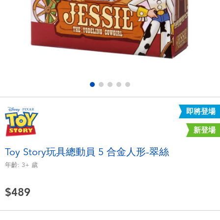
電子玩具
LEGO樂高
遊戲及拼圖系列
Barbie芭比
益智學習玩具
Disney Frozen迪士尼冰雪奇緣
戶外及運動用品
Marvel漫威
即將登場
派對用品
NERF熱火
新登場
角色扮演及造型系列
Play-Doh培樂多
Toy Story玩具總動員 5 合金人形-翠絲
年齡:
3+
歲
毛毛公仔玩具
$489
夏日