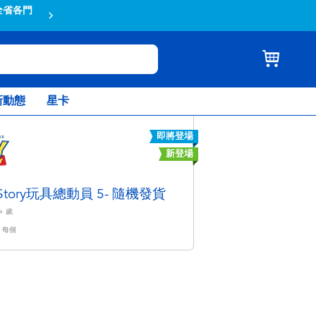
全省各門
蝦皮結帳輸入折扣碼TOYSR2026享
新動態
星卡
即將登場
新登場
 Story玩具總動員 5- 隨機發貨
+
歲
每個