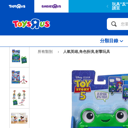
玩具"反
請至
分類目錄
所有類別
人氣英雄,角色扮演,射擊玩具