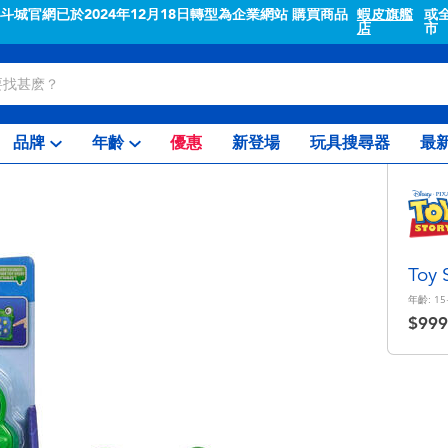
"斗城官網已於2024年12月18日轉型為企業網站 購買商品
蝦皮旗艦
或
店
市
品牌
年齡
優惠
新登場
玩具搜尋器
最
Toy
年齡:
15
$999