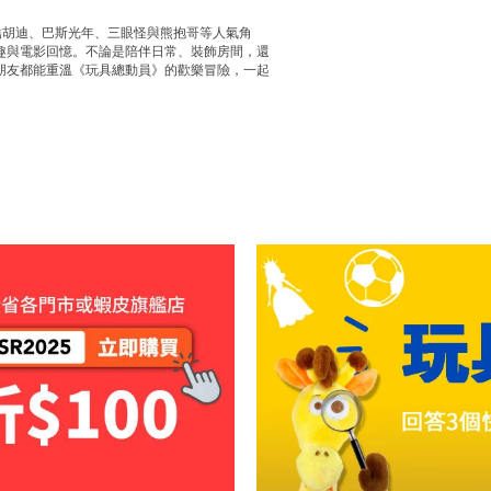
！集結胡迪、巴斯光年、三眼怪與熊抱哥等人氣角
趣與電影回憶。不論是陪伴日常、裝飾房間，還
朋友都能重溫《玩具總動員》的歡樂冒險，一起