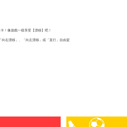
托米卡！像遊戲一樣享受【漂移】吧！
「向右漂移」、「向左漂移」或「直行」自由駕