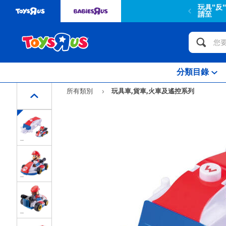
玩具"反
請至
分類目錄
所有類別
玩具車,貨車,火車及遙控系列