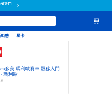
全省各門
蝦皮結帳輸入折扣碼TOYSR2026享
新動態
星卡
mica多美 瑪利歐賽車 飄移入門
 - 瑪利歐
歲