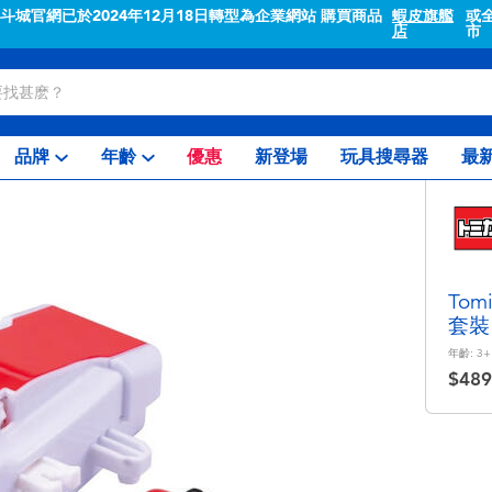
"斗城官網已於2024年12月18日轉型為企業網站 購買商品
蝦皮旗艦
或
店
市
品牌
年齡
優惠
新登場
玩具搜尋器
最
To
套裝
年齡:
3+
$489