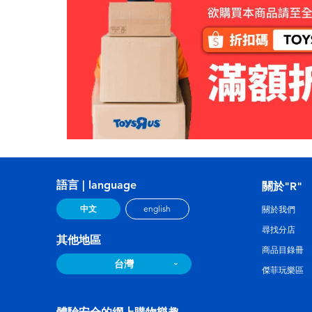
語言 | language
關於"R"
中文
english
關於我們
尋找分店
其他地區
商品目錄冊
台灣
傑菲玩樂區