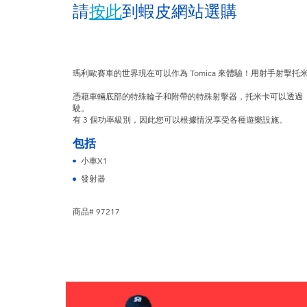
請
按此
到蝦皮網站選購
瑪利歐賽車的世界現在可以作為 Tomica 來體驗！用射手射擊
憑藉車輛底部的特殊輪子和附帶的特殊射擊器，托米卡可以透過
駛。
有 3 個功率級別，因此您可以根據情況享受各種遊樂設施。
包括
小車X1
發射器
商品# 97217