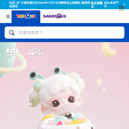
玩具"反"斗城官網已於2024年12月18日轉型為企業網站 購買商
蝦皮旗艦
或全省各門
品請至
店
市
返回
返回
分類目錄
品牌
查看所有
人氣英雄,角色扮演,射擊玩具
Toy Story玩具總動員
腳踏車,滑板車,騎乘車
Super Mario超級瑪利歐
拼砌組合及樂高LEGO
52TOYS
玩具車,貨車,火車及遙控系列
Fuggler
手工藝,文具,蠟筆,泥膠,畫板
Miniso名創優品
娃娃, 芭比,收藏公仔
playpop