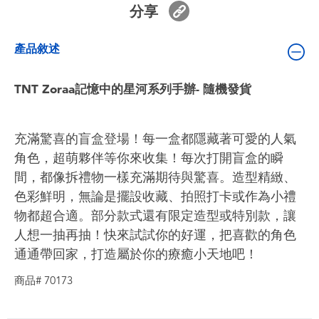
分享
嬰兒及學前玩具
產品敘述
電池
TNT Zoraa記憶中的星河系列手辦- 隨機發貨
任天堂 Switch
盲盒
充滿驚喜的盲盒登場！每一盒都隱藏著可愛的人氣
角色，超萌夥伴等你來收集！每次打開盲盒的瞬
角色收藏
間，都像拆禮物一樣充滿期待與驚喜。造型精緻、
色彩鮮明，無論是擺設收藏、拍照打卡或作為小禮
生活雜貨
物都超合適。部分款式還有限定造型或特別款，讓
人想一抽再抽！快來試試你的好運，把喜歡的角色
通通帶回家，打造屬於你的療癒小天地吧！
商品# 70173