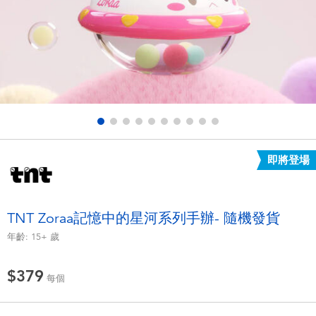
電子玩具
LEGO樂高
遊戲及拼圖系列
Barbie芭比
益智學習玩具
Disney Frozen迪士尼冰雪奇緣
戶外及運動用品
Marvel漫威
即將登場
派對用品
NERF熱火
角色扮演及造型系列
Play-Doh培樂多
TNT Zoraa記憶中的星河系列手辦- 隨機發貨
年齡:
15+
歲
毛毛公仔玩具
$379
每個
夏日