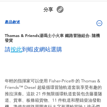
嬰兒及學前玩具
分享
電池
產品敘述
任天堂 Switch
Thomas & Friends湯瑪士小火車 鐵路冒險組合- 隨機
發貨
盲盒
請
按此
到蝦皮網站選購
角色收藏
生活雜貨
年輕的指揮家可以使用 Fisher-Price® 的 Thomas &
Friends™ Diesel 超級循環冒險軌道套裝享受有趣的
推拉演奏。這款 21 件無限循環軌道套裝包含藤蔓隧
道、貨車、板條箱貨物、11 件軌道和壓鑄柴油發動
機，準備在鐵路周圍進行 8 字形運輸冒險！孩子們