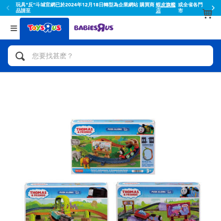
玩具"反"斗城官網已於2024年12月18日轉型為企業網站 購買商
蝦皮旗艦
或全省各門
品請至
店
市
返回
返回
分類目錄
品牌
查看所有
人氣英雄,角色扮演,射擊玩具
Toy Story玩具總動員
腳踏車,滑板車,騎乘車
Super Mario超級瑪利歐
拼砌組合及樂高LEGO
52TOYS
玩具車,貨車,火車及遙控系列
Fuggler
手工藝,文具,蠟筆,泥膠,畫板
Miniso名創優品
娃娃, 芭比,收藏公仔
playpop