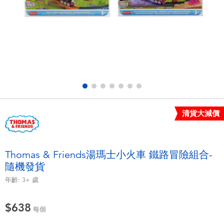
電子玩具
LEGO樂高
遊戲及拼圖系列
Barbie芭比
益智學習玩具
Disney Frozen迪士尼冰雪奇緣
戶外及運動用品
Marvel漫威
清貨大減價
派對用品
NERF熱火
角色扮演及造型系列
Play-Doh培樂多
Thomas & Friends湯瑪士小火車 鐵路冒險組合-
隨機發貨
毛毛公仔玩具
年齡:
3+
歲
夏日
$638
每個