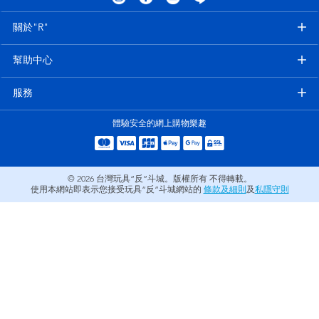
電子玩具
LEGO樂高
關於"R"
遊戲及拼圖系列
Barbie芭比
幫助中心
益智學習玩具
Disney Frozen迪士尼冰雪奇緣
服務
體驗安全的網上購物樂趣
戶外及運動用品
Marvel漫威
派對用品
NERF熱火
© 2026
台灣玩具“反”斗城。版權所有 不得轉載。
使用本網站即表示您接受玩具“反”斗城網站的
條款及細則
及
私隱守則
角色扮演及造型系列
Play-Doh培樂多
毛毛公仔玩具
夏日