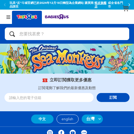
玩具"反"斗城官網已於2024年12月18日轉型為企業網站 購買商
蝦皮旗艦
或全省各門
品請至
店
市
返回
返回
分類目錄
品牌
查看所有
人氣英雄,角色扮演,射擊玩具
Toy Story玩具總動員
腳踏車,滑板車,騎乘車
Super Mario超級瑪利歐
拼砌組合及樂高LEGO
52TOYS
立即訂閲獲取更多優惠
玩具車,貨車,火車及遙控系列
Fuggler
訂閲電郵了解我們的最新優惠及動態
訂閲
手工藝,文具,蠟筆,泥膠,畫板
Miniso名創優品
娃娃, 芭比,收藏公仔
playpop
台灣
中文
english