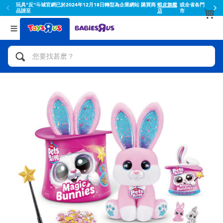
玩具"反"斗城官網已於2024年12月18日轉型為企業網站 購買商
蝦皮旗艦
或全省各門
品請至
店
市
返回
返回
分類目錄
品牌
查看所有
人氣英雄,角色扮演,射擊玩具
Toy Story玩具總動員
腳踏車,滑板車,騎乘車
Super Mario超級瑪利歐
拼砌組合及樂高LEGO
52TOYS
玩具車,貨車,火車及遙控系列
Fuggler
手工藝,文具,蠟筆,泥膠,畫板
Miniso名創優品
娃娃, 芭比,收藏公仔
playpop