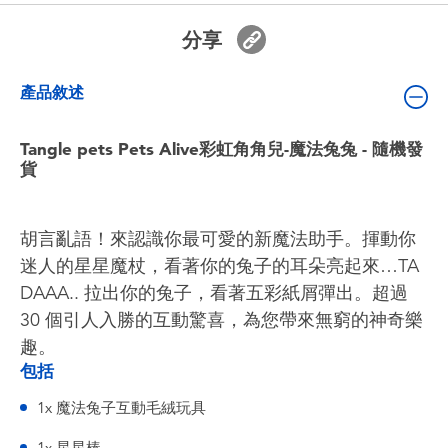
嬰兒及學前玩具
分享
電池
產品敘述
任天堂 Switch
Tangle pets Pets Alive彩虹角角兒-魔法兔兔 - 隨機發
貨
盲盒
胡言亂語！來認識你最可愛的新魔法助手。揮動你
角色收藏
迷人的星星魔杖，看著你的兔子的耳朵亮起來…TA
DAAA.. 拉出你的兔子，看著五彩紙屑彈出。超過
生活雜貨
30 個引人入勝的互動驚喜，為您帶來無窮的神奇樂
趣。
包括
1x 魔法兔子互動毛絨玩具