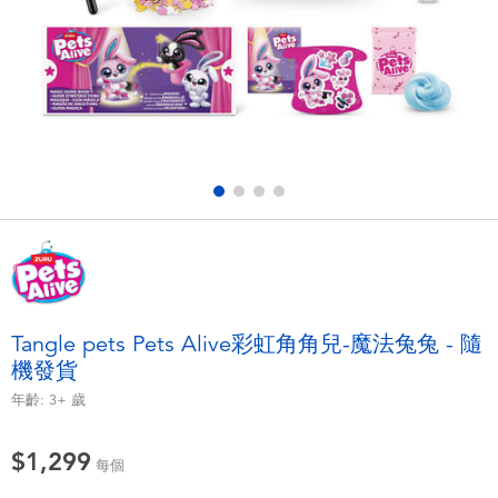
電子玩具
LEGO樂高
遊戲及拼圖系列
Barbie芭比
益智學習玩具
Disney Frozen迪士尼冰雪奇緣
戶外及運動用品
Marvel漫威
派對用品
NERF熱火
角色扮演及造型系列
Play-Doh培樂多
Tangle pets Pets Alive彩虹角角兒-魔法兔兔 - 隨
機發貨
毛毛公仔玩具
年齡:
3+
歲
夏日
$1,299
每個