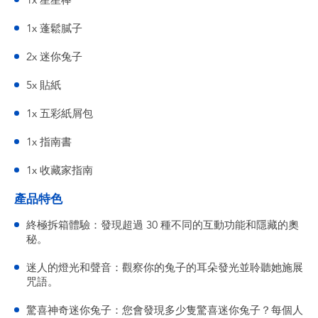
1x 星星棒
1x 蓬鬆膩子
2x 迷你兔子
5x 貼紙
1x 五彩紙屑包
1x 指南書
1x 收藏家指南
產品特色
終極拆箱體驗：發現超過 30 種不同的互動功能和隱藏的奧
秘。
迷人的燈光和聲音：觀察你的兔子的耳朵發光並聆聽她施展
咒語。
驚喜神奇迷你兔子：您會發現多少隻驚喜迷你兔子？每個人