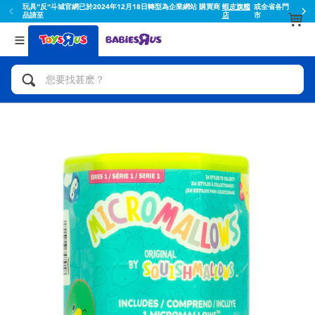
玩具"反"斗城官網已於2024年12月18日轉型為企業網站 購買商
蝦皮旗艦
或全省各門
品請至
店
市
返回
返回
分類目錄
品牌
查看所有
人氣英雄,角色扮演,射擊玩具
Toy Story玩具總動員
腳踏車,滑板車,騎乘車
Super Mario超級瑪利歐
拼砌組合及樂高LEGO
52TOYS
玩具車,貨車,火車及遙控系列
Fuggler
手工藝,文具,蠟筆,泥膠,畫板
Miniso名創優品
娃娃, 芭比,收藏公仔
playpop