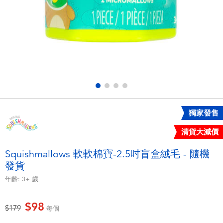
電子玩具
LEGO樂高
遊戲及拼圖系列
Barbie芭比
益智學習玩具
Disney Frozen迪士尼冰雪奇緣
戶外及運動用品
Marvel漫威
獨家發售
派對用品
NERF熱火
清貨大減價
角色扮演及造型系列
Play-Doh培樂多
Squishmallows 軟軟棉寶-2.5吋盲盒絨毛 - 隨機
發貨
毛毛公仔玩具
年齡:
3+
歲
夏日
$98
價格從
至
$179
每個