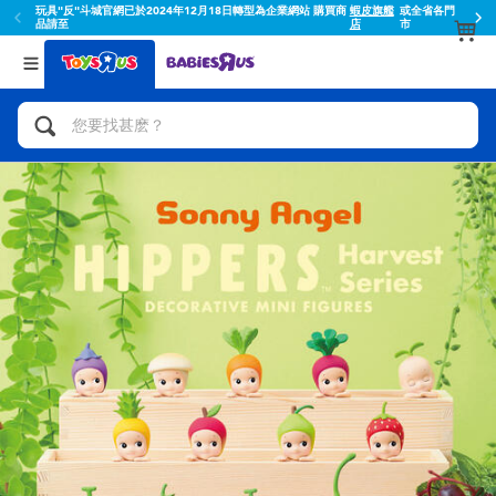
18日轉型為企業網站 購買商
蝦皮旗艦
或全省各門
蝦皮結帳輸入折扣碼TOY
店
市
返回
返回
分類目錄
品牌
查看所有
人氣英雄,角色扮演,射擊玩具
Toy Story玩具總動員
腳踏車,滑板車,騎乘車
Super Mario超級瑪利歐
拼砌組合及樂高LEGO
52TOYS
玩具車,貨車,火車及遙控系列
Fuggler
手工藝,文具,蠟筆,泥膠,畫板
Miniso名創優品
娃娃, 芭比,收藏公仔
playpop