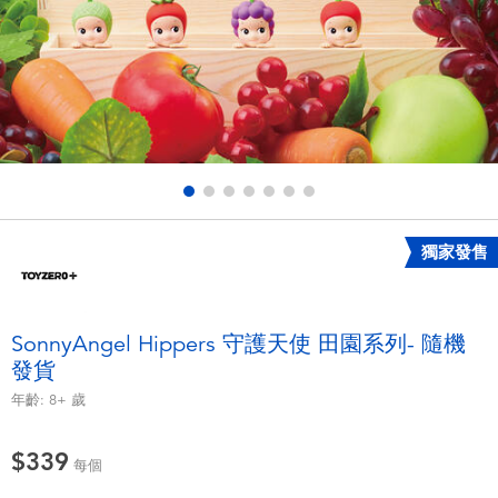
電子玩具
LEGO樂高
遊戲及拼圖系列
Barbie芭比
益智學習玩具
Disney Frozen迪士尼冰雪奇緣
戶外及運動用品
Marvel漫威
獨家發售
派對用品
NERF熱火
角色扮演及造型系列
Play-Doh培樂多
SonnyAngel Hippers 守護天使 田園系列- 隨機
發貨
毛毛公仔玩具
年齡:
8+
歲
夏日
$339
每個