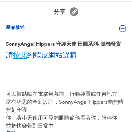
嬰兒及學前玩具
分享
電池
產品敘述
任天堂 Switch
SonnyAngel Hippers 守護天使 田園系列- 隨機發貨
請
按此
到蝦皮網站選購
盲盒
角色收藏
生活雜貨
可以被貼黏在電腦螢幕前，行動裝置或任何地方，
富有巧思的全新設計，SonnyAngel Hippers能無時
無刻守護
你，讓小天使用可愛的眼睛偷偷看著你，陪伴你，
並把快樂帶到日常中