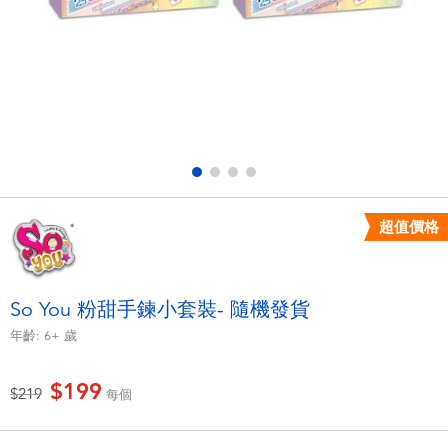
電子玩具
LEGO樂高
遊戲及拼圖系列
Barbie芭比
益智學習玩具
Disney Frozen迪士尼冰雪奇緣
戶外及運動用品
Marvel漫威
超值價格
派對用品
NERF熱火
角色扮演及造型系列
Play-Doh培樂多
So You 粉甜手鍊小套裝- 隨機發貨
年齡:
6+
歲
毛毛公仔玩具
$199
價格從
至
$219
每個
夏日