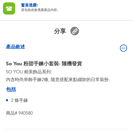
嬰兒及學前玩具
驚喜透露!
原包裝或會透露產品内容。
電池
分享
任天堂 Switch
產品敘述
盲盒
So You 粉甜手鍊小套裝- 隨機發貨
SO YOU 精美飾品系列:
角色收藏
內含時尚串飾手鍊2條, 隨意搭配來點綴妳的日常裝扮.
生活雜貨
包括
2 條手鍊
商品# 940580