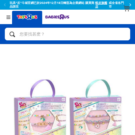
玩具"反"斗城官網已於2024年12月18日轉型為企業網站 購買商
蝦皮旗艦
或全省各門
品請至
店
市
返回
返回
分類目錄
品牌
查看所有
人氣英雄,角色扮演,射擊玩具
Toy Story玩具總動員
腳踏車,滑板車,騎乘車
Super Mario超級瑪利歐
拼砌組合及樂高LEGO
52TOYS
玩具車,貨車,火車及遙控系列
Fuggler
手工藝,文具,蠟筆,泥膠,畫板
Miniso名創優品
娃娃, 芭比,收藏公仔
playpop