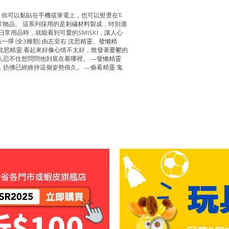
，你可以黏貼在手機或筆電上，也可以熨燙在T-
日常物品。 這系列採用的是刺繡材料製成，特別適
常用品時，就能看到可愛的SMISKI，讓人心
布貼 第一彈 (全3種類) 由左至右 沈思精靈、發懶精
-沈思精靈 看起來好像心情不太好，散發著憂鬱的
不住想問問他到底在看哪裡。 ---發懶精靈
彿已經維持這個姿勢很久。 ---偷看精靈 鬼