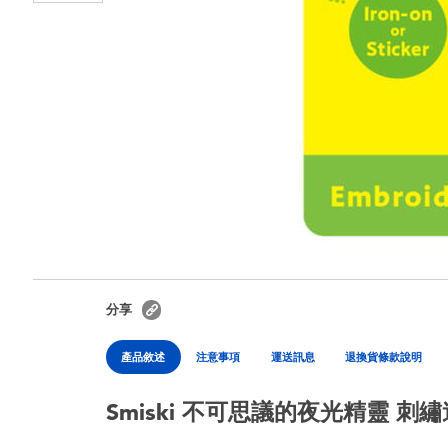
分享
產品敘述
注意事項
運送訊息
退換貨條款說明
Smiski 不可思議的夜光精靈 刺