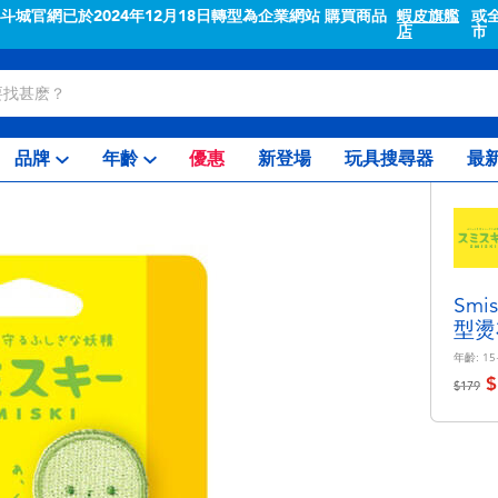
"斗城官網已於2024年12月18日轉型為企業網站 購買商品
蝦皮旗艦
或
店
市
品牌
年齡
優惠
新登場
玩具搜尋器
最
Sm
型燙
年齡:
15
$
價格從
至
$179