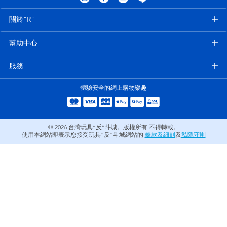
電子玩具
LEGO樂高
關於"R"
遊戲及拼圖系列
Barbie芭比
幫助中心
益智學習玩具
Disney Frozen迪士尼冰雪奇緣
服務
體驗安全的網上購物樂趣
戶外及運動用品
Marvel漫威
派對用品
NERF熱火
© 2026
台灣玩具“反”斗城。版權所有 不得轉載。
使用本網站即表示您接受玩具“反”斗城網站的
條款及細則
及
私隱守則
角色扮演及造型系列
Play-Doh培樂多
毛毛公仔玩具
夏日