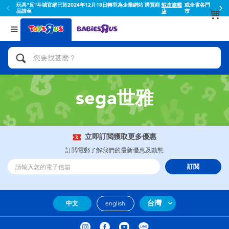
玩具"反"斗城官網已於2024年12月18日轉型為企業網站 購買商
蝦皮旗艦
或全省各門
品請至
店
市
返回
返回
分類目錄
品牌
查看所有
人氣英雄,角色扮演,射擊玩具
Toy Story玩具總動員
腳踏車,滑板車,騎乘車
Super Mario超級瑪利歐
sega世雅
拼砌組合及樂高LEGO
52TOYS
立即訂閲獲取更多優惠
玩具車,貨車,火車及遙控系列
Fuggler
訂閲電郵了解我們的最新優惠及動態
訂閲
手工藝,文具,蠟筆,泥膠,畫板
Miniso名創優品
娃娃, 芭比,收藏公仔
playpop
台灣
中文
english